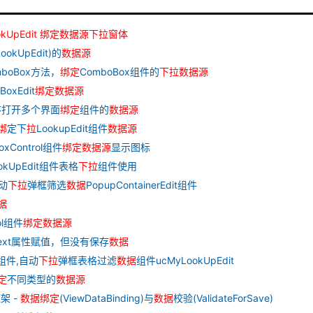
okUpEdit
绑
定
数据
源
下
拉
窗
体
ookUpEdit)的
数据
源
ComboBox方法，
绑
定
ComboBox组件的
下
拉
数据
源
oxEdit
绑
定
数据
源
序打开多个界面
绑
定
组件的
数据
源
绑
定下
拉
LookupEdit组件
数据
源
BoxControl组件
绑
定
数据
源
显示图标
ookUpEdit组件表格
下
拉
组件使用
自动
下
拉
弹框筛选
数据
PopupContainerEdit组件
据
rol组件
绑
定
数据
源
ext属性赋值，但没有保存
数据
组件,自动
下
拉
弹框表格过滤
数据
组件ucMyLookUpEdit
定
不同类型的
数据
源
架 -
数据
绑
定
(ViewDataBinding)与
数据
校验(ValidateForSave)