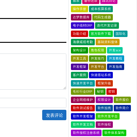
报表
备份还原
踩坑日记
操作手册
成本核算系统
达梦数据库
代码生成器
电子线材ERP
迭代开发记录
功能介绍
官方软件下载
国际化
海康威视考勤
基础资料窗体
架构设计
角色权限
开发sce
开发工具
开发技巧
开发教程
开发框架
开发平台
开发指南
客户案例
快速搭站系统
快速开发平台
框架升级
毛衫行业ERP
秘钥
密钥
企业网络维护
权限设计
软件报价
软件测试报告
软件加壳
软件简介
发表评论
软件开发框架
软件开发平台
软件开发文档
软件授权
软件授权注册系统
软件体系架构