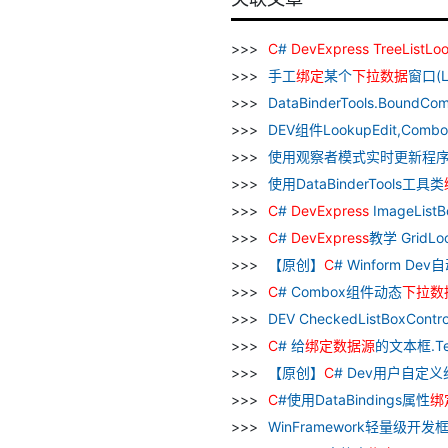
C
#
DevExpress
TreeListLo
手工
绑
定
某个
下
拉
数据
窗口(L
DataBinderTools.Bound
DEV组件LookupEdit,ComboB
使用观察者模式实时更新程
使用DataBinderTools工具类
C
#
DevExpress
ImageList
C
#
DevExpress
教学 GridL
【原创】
C
# Winform Dev
C
# Combox组件动态
下
拉
数
DEV CheckedListBoxCont
C
# 给
绑
定
数据
源
的文本框.T
【原创】
C
# Dev用户自定义
C
#使用DataBindings属性
绑
WinFramework轻量级开发框