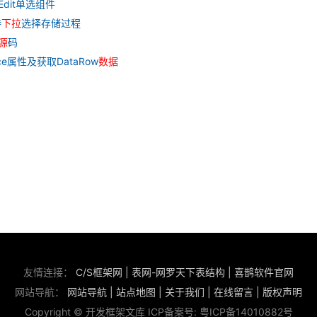
pEdit单选组件
持
下
拉
选择存储过程
源
码
urce属性及获取DataRow
数据
友情连接：
C/S框架网
|
表网-网罗天下表结构
|
喜鹊软件官网
网站导航：
网站导航
|
站点地图
|
关于我们
|
在线留言
|
版权声明
Copyright © 开发框架文库 ICP备案号:
粤ICP备14010882号