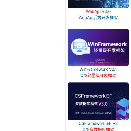
WebApi
V3.0
WebApi后端开发框架
WinFramework V2.1
C/S
轻量级开发框架
CSFramework.EF V3
C/S
多数据库框架