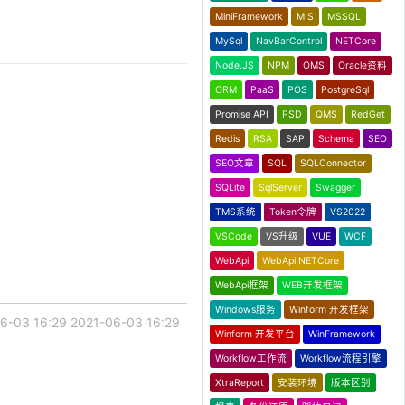
MiniFramework
MIS
MSSQL
MySql
NavBarControl
NETCore
Node.JS
NPM
OMS
Oracle资料
ORM
PaaS
POS
PostgreSql
Promise API
PSD
QMS
RedGet
Redis
RSA
SAP
Schema
SEO
SEO文章
SQL
SQLConnector
SQLite
SqlServer
Swagger
TMS系统
Token令牌
VS2022
VSCode
VS升级
VUE
WCF
WebApi
WebApi NETCore
WebApi框架
WEB开发框架
Windows服务
Winform 开发框架
6-03 16:29
2021-06-03 16:29
Winform 开发平台
WinFramework
Workflow工作流
Workflow流程引擎
XtraReport
安装环境
版本区别