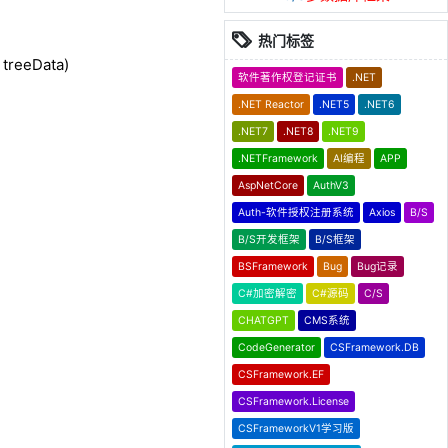
热门标签
 treeData)
软件著作权登记证书
.NET
.NET Reactor
.NET5
.NET6
.NET7
.NET8
.NET9
.NETFramework
AI编程
APP
AspNetCore
AuthV3
Auth-软件授权注册系统
Axios
B/S
B/S开发框架
B/S框架
BSFramework
Bug
Bug记录
C#加密解密
C#源码
C/S
CHATGPT
CMS系统
CodeGenerator
CSFramework.DB
CSFramework.EF
CSFramework.License
CSFrameworkV1学习版