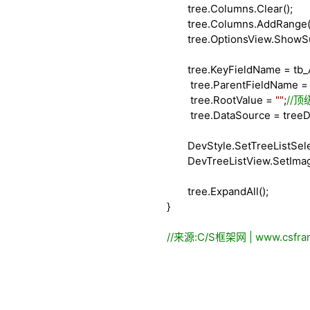
tree.Columns.Clear();
tree.Columns.AddRange
tree.OptionsView.ShowS
tree.KeyFieldName
=
tb_
tree.ParentFieldName
=
tree.RootValue
=
""
;
//
顶
tree.DataSource
=
treeD
DevStyle.SetTreeListSelec
DevTreeListView.SetImage
tree.ExpandAll();
}
//
来源:C/S框架网 | www.csfram