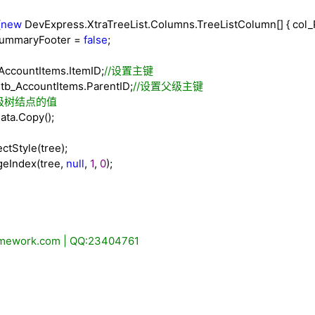
(
new
DevExpress.XtraTreeList.Columns.TreeListColumn[] { col
ummaryFooter
=
false
;
AccountItems.ItemID;
//
设置主键
tb_AccountItems.ParentID;
//
设置父级主键
级树结点的值
ata.Copy();
tStyle(tree);
Index(tree,
null
,
1
,
0
);
ework.com | QQ:23404761