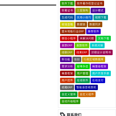
软件下载
软件著作权登记证书
软著证书
三层架构
设计模式
生成代码
实用小技巧
视频下载
收钱音箱
数据锁
数据同步
塑木地板行业ERP
推荐软件
微信小程序
未解决问题
文档下载
喜鹊ERP
喜鹊软件
系统对接
线联ERP
线束ERP
详细设计说明书
新功能
信创
行政区域数据库
需求分析
疑难杂症
蝇量级框架
蝇量框架
用户管理
用户开发手册
用户控件
在线软件
在线支付
纸箱ERP
智能语音收款机
自定义窗体
自定义组件
自动升级程序
联系我们