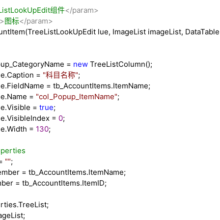
ListLookUpEdit组件
</param>
">
图标
</param>
tItem(TreeListLookUpEdit lue, ImageList imageList, DataTable
opup_CategoryName
=
new
TreeListColumn();
.Caption
=
"
科目名称
"
;
.FieldName
=
tb_AccountItems.ItemName;
e.Name
=
"
col_Popup_ItemName
"
;
.Visible
=
true
;
VisibleIndex
=
0
;
e.Width
=
130
;
perties
=
""
;
ember
=
tb_AccountItems.ItemName;
mber
=
tb_AccountItems.ItemID;
ties.TreeList;
geList;