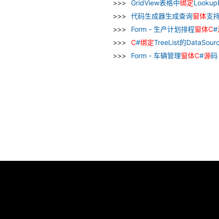
GridView表格中
绑
定
Looku
代码生成器生成查询
窗
体
支
Form - 生产计划排程
窗
体
C
#
C
#
绑
定
TreeList的DataSo
Form - 车辆管理
窗
体
C
#
源
码