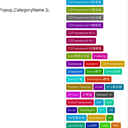
CSFrameworkV2标准版
_Popup_CategoryName });
CSFrameworkV3高级版
CSFrameworkV4企业版
CSFrameworkV5旗舰版
CSFrameworkV6.0
CSFrameworkV6.1
CSFrameworkV6旗舰版
DAL数据访问层
DaMeng
Database
datalock
DbFramework
DeepSeek
Demo教学
Demo实例
Demo下载
DevExpress教程
Docker Desktop
DOM
ECS服务器
EFCore
EF框架
Element-UI
EntityFramework
ERP
ES6
Excel
FastReport
GIT
HR
HR考勤系统
IDatabase
IIS
JavaScript
LinERP
LINQ
MES