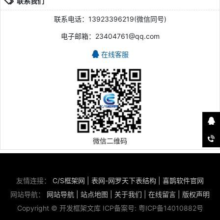
联系我们
联系电话：13923396219(微信同号)
电子邮箱：23404761@qq.com
在线客服
微信二维码
友情连接：
C/S框架网
|
表网-网罗天下表结构
|
喜鹊软件官网
网站导航：
网站导航
|
站点地图
|
关于我们
|
在线留言
|
版权声明
Copyright © 开发框架文库 ICP备案号:
粤ICP备14010882号