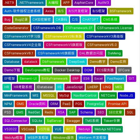
.NET9
.NETFramework
AI编程
APP
AspNetCore
AuthV3
Auth-软件授权注册系统
Axios
B/S
B/S开发框架
B/S框架
BSFramework
Bug
Bug记录
C#加密解密
C#源码
C/S
CHATGPT
CMS系统
CodeGenerator
CSFramework.DB
CSFramework.EF
CSFramework.License
CSFrameworkV1学习版
CSFrameworkV2标准版
CSFrameworkV3高级版
CSFrameworkV4企业版
CSFrameworkV5旗舰版
CSFrameworkV6.0
CSFrameworkV6.1
CSFrameworkV6旗舰版
DAL数据访问层
DaMeng
Database
datalock
DbFramework
DeepSeek
Demo教学
Demo实例
Demo下载
DevExpress教程
Docker Desktop
DOM
ECS服务器
EFCore
EF框架
Element-UI
EntityFramework
ERP
ES6
Excel
FastReport
GIT
HR
HR考勤系统
IDatabase
IIS
JavaScript
LinERP
LINQ
MES
MiniFramework
MIS
MSSQL
MySql
NavBarControl
NETCore
Node.JS
NPM
OMS
Oracle资料
ORM
PaaS
POS
PostgreSql
Promise API
PSD
QMS
RedGet
Redis
RSA
SAP
Schema
SEO
SEO文章
SQL
SQLConnector
SQLite
SqlServer
Swagger
TMS系统
Token令牌
VS2022
VSCode
VS升级
VUE
WCF
WebApi
WebApi NETCore
WebApi框架
WEB开发框架
Windows服务
Winform 开发框架