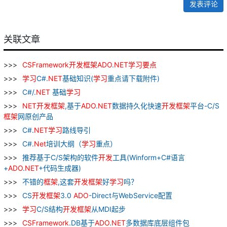
发表评论
关联文章
CSFramework
开发
框架
ADO
.
NET
学习
要
点
学习
C#.
NET
基础知识(
学习
重点请下载附件)
C#/.
NET
基础
学习
NET
开发
框架
,基于
ADO
.
NET
数据持久化快速
开发
框架
平台-C/S
框架
网原创产品
C#.
NET
学习
路线导引
C#.
Net
培训大纲（
学习
重点）
推荐基于C/S架构的软件
开发
工具(Winform+C#语言
+
ADO
.
NET
+代码生成器)
不错的
框架
,这套
开发
框架
好
学习
吗？
CS
开发
框架
3.0
ADO
-Direct与WebService配置
学习
C/S结构
开发
框架
从MDI起步
CSFramework
.DB基于
ADO
.
NET
多数据库底层组件包