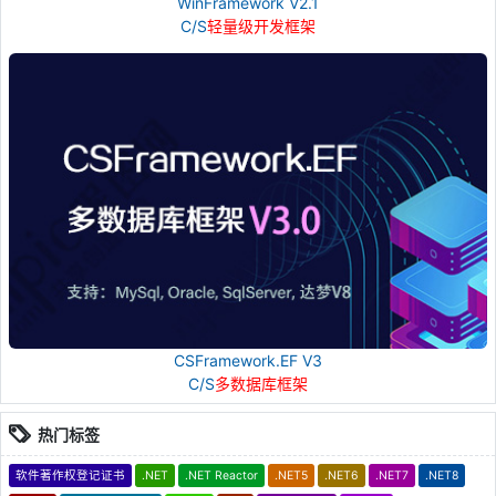
WinFramework V2.1
C/S
轻量级开发框架
CSFramework.EF V3
C/S
多数据库框架
热门标签
软件著作权登记证书
.NET
.NET Reactor
.NET5
.NET6
.NET7
.NET8