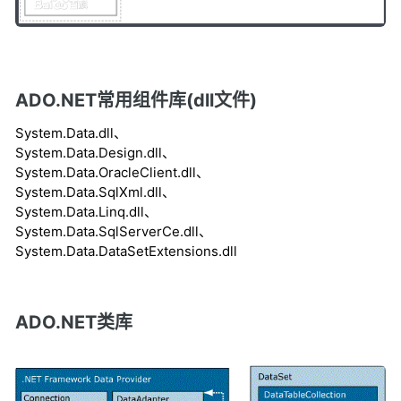
ADO.NET常用组件库(dll文件)
System.Data.dll、
System.Data.Design.dll、
System.Data.OracleClient.dll、
System.Data.SqlXml.dll、
System.Data.Linq.dll、
System.Data.SqlServerCe.dll、
System.Data.DataSetExtensions.dll
ADO.NET类库