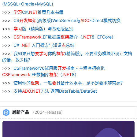
(MSSQL+Oracle+MySQL)
学习
C#.
NET
推荐几本书籍
CS
开发
框架
(高级版)WebService与
ADO
-Direct模式切换
学习
版（精简版）与基础版区别
CSFramework
.EF数据库
框架
简介（.
NET
8+EFCore）
C# .
NET
入门概念与知识
点
总结
我如果只想
要
学习
你的
框架
(精简版)，不要业务模块带设计文档
的话，多少钱？
CSFrameworV6试用版
开发
指南 - 主程序初始化
CSFramework
.EF数据库
框架
（.
NET
8）
使用你的
框架
，一般
要
具备什么水平，是不是要求非常高？
支持
ADO
.
NET
方法 返回DataTable/DataSet
最新产品
(2024-release)