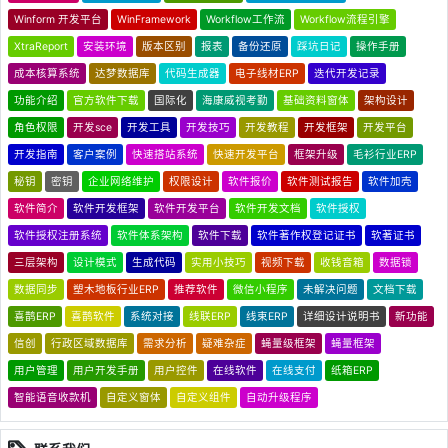
Winform 开发平台
WinFramework
Workflow工作流
Workflow流程引擎
XtraReport
安装环境
版本区别
报表
备份还原
踩坑日记
操作手册
成本核算系统
达梦数据库
代码生成器
电子线材ERP
迭代开发记录
功能介绍
官方软件下载
国际化
海康威视考勤
基础资料窗体
架构设计
角色权限
开发sce
开发工具
开发技巧
开发教程
开发框架
开发平台
开发指南
客户案例
快速搭站系统
快速开发平台
框架升级
毛衫行业ERP
秘钥
密钥
企业网络维护
权限设计
软件报价
软件测试报告
软件加壳
软件简介
软件开发框架
软件开发平台
软件开发文档
软件授权
软件授权注册系统
软件体系架构
软件下载
软件著作权登记证书
软著证书
三层架构
设计模式
生成代码
实用小技巧
视频下载
收钱音箱
数据锁
数据同步
塑木地板行业ERP
推荐软件
微信小程序
未解决问题
文档下载
喜鹊ERP
喜鹊软件
系统对接
线联ERP
线束ERP
详细设计说明书
新功能
信创
行政区域数据库
需求分析
疑难杂症
蝇量级框架
蝇量框架
用户管理
用户开发手册
用户控件
在线软件
在线支付
纸箱ERP
智能语音收款机
自定义窗体
自定义组件
自动升级程序