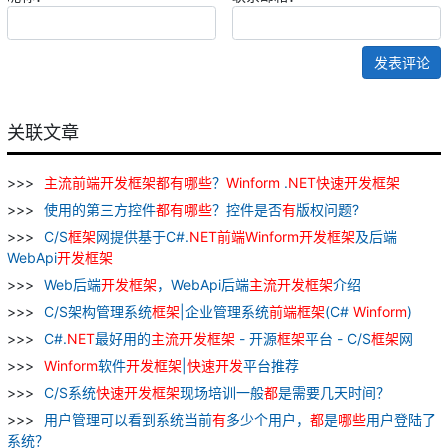
发表评论
关联文章
主流
前端
开发
框架
都
有
哪些
？
Winform
.
NET
快速
开发
框架
使用的第三方控件
都
有
哪些
？控件是否
有
版权问题?
C/S
框架
网提供基于C#.
NET
前端
Winform
开发
框架
及后端
WebApi
开发
框架
Web后端
开发
框架
，WebApi后端
主流
开发
框架
介绍
C/S架构管理系统
框架
|企业管理系统
前端
框架
(C#
Winform
)
C#.
NET
最好用的
主流
开发
框架
- 开源
框架
平台 - C/S
框架
网
Winform
软件
开发
框架
|
快速
开发
平台推荐
C/S系统
快速
开发
框架
现场培训一般
都
是需要几天时间？
用户管理可以看到系统当前
有
多少个用户，
都
是
哪些
用户登陆了
系统？