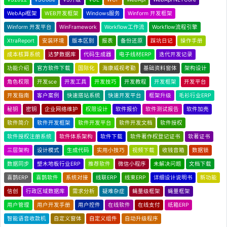
WebApi框架
WEB开发框架
Windows服务
Winform 开发框架
Winform 开发平台
WinFramework
Workflow工作流
Workflow流程引擎
XtraReport
安装环境
版本区别
报表
备份还原
踩坑日记
操作手册
成本核算系统
达梦数据库
代码生成器
电子线材ERP
迭代开发记录
功能介绍
官方软件下载
国际化
海康威视考勤
基础资料窗体
架构设计
角色权限
开发sce
开发工具
开发技巧
开发教程
开发框架
开发平台
开发指南
客户案例
快速搭站系统
快速开发平台
框架升级
毛衫行业ERP
秘钥
密钥
企业网络维护
权限设计
软件报价
软件测试报告
软件加壳
软件简介
软件开发框架
软件开发平台
软件开发文档
软件授权
软件授权注册系统
软件体系架构
软件下载
软件著作权登记证书
软著证书
三层架构
设计模式
生成代码
实用小技巧
视频下载
收钱音箱
数据锁
数据同步
塑木地板行业ERP
推荐软件
微信小程序
未解决问题
文档下载
喜鹊ERP
喜鹊软件
系统对接
线联ERP
线束ERP
详细设计说明书
新功能
信创
行政区域数据库
需求分析
疑难杂症
蝇量级框架
蝇量框架
用户管理
用户开发手册
用户控件
在线软件
在线支付
纸箱ERP
智能语音收款机
自定义窗体
自定义组件
自动升级程序