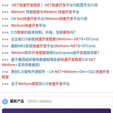
.
NET
快速
开发
框架
| .
NET
快速
开发
平台与配置平台介绍
Winform
界面
框架
与
Winform
快速
开发
平台
C#.
Net
快速
开发
平台|
Winform
快速
开发
平台介绍
Winform
快速
开发
平台
C/S
框架
的版本控制，升级，加密
都
有
吗？
企业级C/S系统
快速
开发
框架
(
Winform
+.
NET
8+EFCore)
最新MES系统
快速
开发
平台(
Winform
+
NET
8+EFCore)
Winform
软件
开发
框架
使用DevExpress组件
有
那些优势？
基于集团组织架构数据权限系统
快速
开发
框架
(C#.
NET
Winform
+支持多数据库)
原创C/S架构开源软件 - C#.
NET
+
Winform
+Dev+SQL
快速
开发
框架
关于
Winform
框架
及C/S
快速
开发
平台
最新产品
(2024-release)