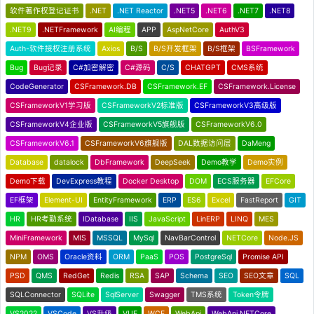
软件著作权登记证书
.NET
.NET Reactor
.NET5
.NET6
.NET7
.NET8
.NET9
.NETFramework
AI编程
APP
AspNetCore
AuthV3
Auth-软件授权注册系统
Axios
B/S
B/S开发框架
B/S框架
BSFramework
Bug
Bug记录
C#加密解密
C#源码
C/S
CHATGPT
CMS系统
CodeGenerator
CSFramework.DB
CSFramework.EF
CSFramework.License
CSFrameworkV1学习版
CSFrameworkV2标准版
CSFrameworkV3高级版
CSFrameworkV4企业版
CSFrameworkV5旗舰版
CSFrameworkV6.0
CSFrameworkV6.1
CSFrameworkV6旗舰版
DAL数据访问层
DaMeng
Database
datalock
DbFramework
DeepSeek
Demo教学
Demo实例
Demo下载
DevExpress教程
Docker Desktop
DOM
ECS服务器
EFCore
EF框架
Element-UI
EntityFramework
ERP
ES6
Excel
FastReport
GIT
HR
HR考勤系统
IDatabase
IIS
JavaScript
LinERP
LINQ
MES
MiniFramework
MIS
MSSQL
MySql
NavBarControl
NETCore
Node.JS
NPM
OMS
Oracle资料
ORM
PaaS
POS
PostgreSql
Promise API
PSD
QMS
RedGet
Redis
RSA
SAP
Schema
SEO
SEO文章
SQL
SQLConnector
SQLite
SqlServer
Swagger
TMS系统
Token令牌
VS2022
VSCode
VS升级
VUE
WCF
WebApi
WebApi NETCore