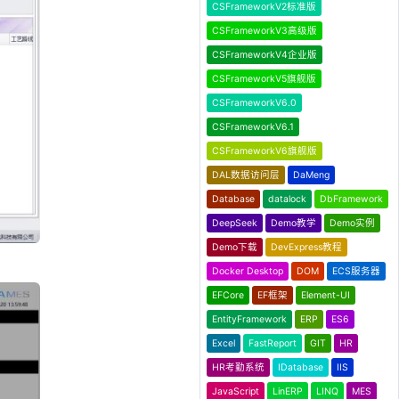
CSFrameworkV2标准版
CSFrameworkV3高级版
CSFrameworkV4企业版
CSFrameworkV5旗舰版
CSFrameworkV6.0
CSFrameworkV6.1
CSFrameworkV6旗舰版
DAL数据访问层
DaMeng
Database
datalock
DbFramework
DeepSeek
Demo教学
Demo实例
Demo下载
DevExpress教程
Docker Desktop
DOM
ECS服务器
EFCore
EF框架
Element-UI
EntityFramework
ERP
ES6
Excel
FastReport
GIT
HR
HR考勤系统
IDatabase
IIS
JavaScript
LinERP
LINQ
MES