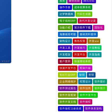
报表
备份还原
踩坑日记
操作手册
成本核算系统
达梦数据库
代码生成器
电子线材ERP
迭代开发记录
功能介绍
官方软件下载
国际化
海康威视考勤
基础资料窗体
架构设计
角色权限
开发sce
开发工具
开发技巧
开发教程
开发框架
开发平台
开发指南
客户案例
快速搭站系统
快速开发平台
框架升级
毛衫行业ERP
秘钥
密钥
企业网络维护
权限设计
软件报价
软件测试报告
软件加壳
软件简介
软件开发框架
软件开发平台
软件开发文档
软件授权
软件授权注册系统
软件体系架构