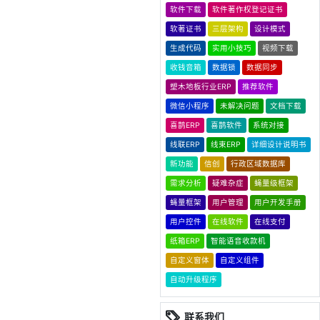
软件下载
软件著作权登记证书
软著证书
三层架构
设计模式
生成代码
实用小技巧
视频下载
收钱音箱
数据锁
数据同步
塑木地板行业ERP
推荐软件
微信小程序
未解决问题
文档下载
喜鹊ERP
喜鹊软件
系统对接
线联ERP
线束ERP
详细设计说明书
新功能
信创
行政区域数据库
需求分析
疑难杂症
蝇量级框架
蝇量框架
用户管理
用户开发手册
用户控件
在线软件
在线支付
纸箱ERP
智能语音收款机
自定义窗体
自定义组件
自动升级程序
联系我们