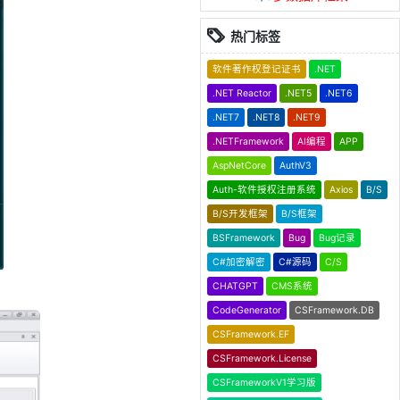
热门标签
软件著作权登记证书
.NET
.NET Reactor
.NET5
.NET6
.NET7
.NET8
.NET9
.NETFramework
AI编程
APP
AspNetCore
AuthV3
Auth-软件授权注册系统
Axios
B/S
B/S开发框架
B/S框架
BSFramework
Bug
Bug记录
C#加密解密
C#源码
C/S
CHATGPT
CMS系统
CodeGenerator
CSFramework.DB
CSFramework.EF
CSFramework.License
CSFrameworkV1学习版