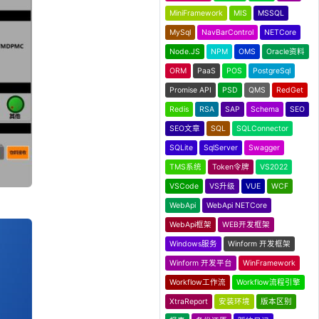
MiniFramework
MIS
MSSQL
MySql
NavBarControl
NETCore
Node.JS
NPM
OMS
Oracle资料
ORM
PaaS
POS
PostgreSql
Promise API
PSD
QMS
RedGet
Redis
RSA
SAP
Schema
SEO
SEO文章
SQL
SQLConnector
SQLite
SqlServer
Swagger
TMS系统
Token令牌
VS2022
VSCode
VS升级
VUE
WCF
WebApi
WebApi NETCore
WebApi框架
WEB开发框架
Windows服务
Winform 开发框架
Winform 开发平台
WinFramework
Workflow工作流
Workflow流程引擎
XtraReport
安装环境
版本区别