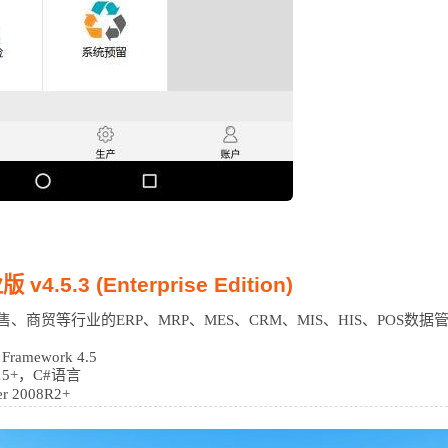
.5.3 (Enterprise Edition)
、商贸等行业的ERP、MRP、MES、CRM、MIS、HIS、POS数据
ramework 4.5
015+，C#语言
r 2008R2+