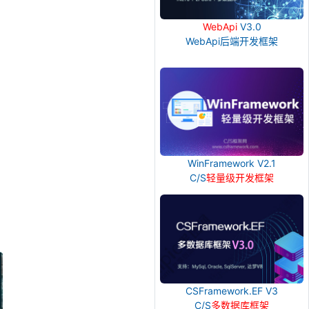
WebApi
V3.0
WebApi后端开发框架
WinFramework V2.1
C/S
轻量级开发框架
CSFramework.EF V3
C/S
多数据库框架