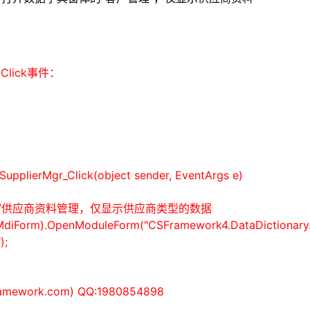
lick事件：
upplierMgr_Click(
object
sender, EventArgs e)
户/供应商资料管理，仅显示供应商类型的数据
MdiForm).OpenModuleForm("CSFramework4.DataDictionary.
);
mework.com) QQ:1980854898