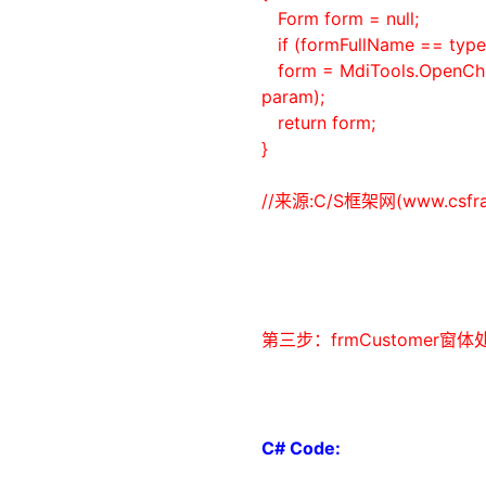
Form form =
null
;
if
(formFullName ==
type
form = MdiTools.OpenChi
param);
return
form;
}
//来源:C/S框架网(www.csfra
第三步：frmCustomer窗
C# Code: