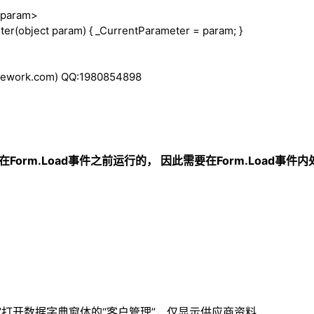
/param>
ter(
object
param) { _CurrentParameter = param; }
work.com) QQ:1980854898
法在在Form.Load事件之前运行的， 因此需要在Form.Load事
”打开数据字典窗体的“客户管理”，仅显示供应商资料