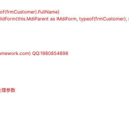
of
(frmCustomer).FullName)
ldForm(
this
.MdiParent
as
IMdiForm,
typeof
(frmCustomer),
mework.com) QQ:1980854898
体处理参数