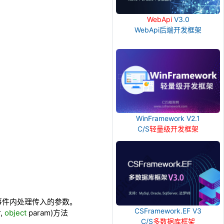
WebApi
V3.0
WebApi后端开发框架
WinFramework V2.1
C/S
轻量级开发框架
oad事件内处理传入的参数。
CSFramework.EF V3
r,
object
param)方法
C/S
多数据库框架