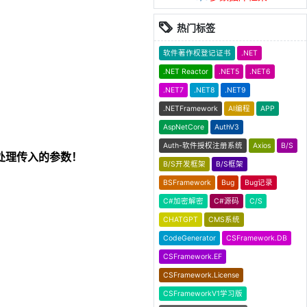
热门标签
软件著作权登记证书
.NET
.NET Reactor
.NET5
.NET6
.NET7
.NET8
.NET9
.NETFramework
AI编程
APP
AspNetCore
AuthV3
Auth-软件授权注册系统
Axios
B/S
件内处理传入的参数！
B/S开发框架
B/S框架
BSFramework
Bug
Bug记录
C#加密解密
C#源码
C/S
CHATGPT
CMS系统
CodeGenerator
CSFramework.DB
CSFramework.EF
CSFramework.License
CSFrameworkV1学习版