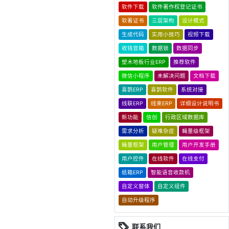
软件下载
软件著作权登记证书
软著证书
三层架构
设计模式
生成代码
实用小技巧
视频下载
收钱音箱
数据锁
数据同步
塑木地板行业ERP
推荐软件
微信小程序
未解决问题
文档下载
喜鹊ERP
喜鹊软件
系统对接
线联ERP
线束ERP
详细设计说明书
新功能
信创
行政区域数据库
需求分析
疑难杂症
蝇量级框架
蝇量框架
用户管理
用户开发手册
用户控件
在线软件
在线支付
纸箱ERP
智能语音收款机
自定义窗体
自定义组件
自动升级程序
联系我们