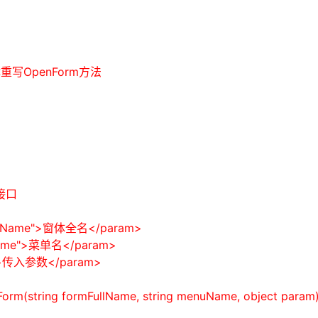
写OpenForm方法
接口
lName">
窗体全名
</param>
ame">
菜单名
</param>
>
传入参数
</param>
Form(
string
formFullName,
string
menuName,
object
param