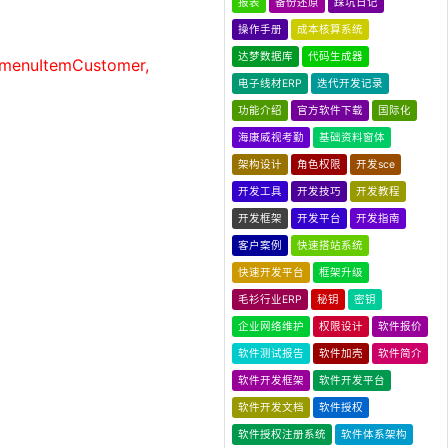
报表
备份还原
踩坑日记
操作手册
成本核算系统
达梦数据库
代码生成器
 menuItemCustomer,
电子线材ERP
迭代开发记录
功能介绍
官方软件下载
国际化
海康威视考勤
基础资料窗体
架构设计
角色权限
开发sce
开发工具
开发技巧
开发教程
开发框架
开发平台
开发指南
客户案例
快速搭站系统
快速开发平台
框架升级
毛衫行业ERP
秘钥
密钥
企业网络维护
权限设计
软件报价
软件测试报告
软件加壳
软件简介
软件开发框架
软件开发平台
软件开发文档
软件授权
软件授权注册系统
软件体系架构