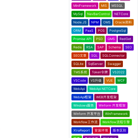
MiniFramework
MIS
MSSQL
MySql
NavBarControl
NETCore
Node.JS
NPM
OMS
Oracle资料
ORM
PaaS
POS
PostgreSql
Promise API
PSD
QMS
RedGet
Redis
RSA
SAP
Schema
SEO
SEO文章
SQL
SQLConnector
SQLite
SqlServer
Swagger
TMS系统
Token令牌
VS2022
VSCode
VS升级
VUE
WCF
WebApi
WebApi NETCore
WebApi框架
WEB开发框架
Windows服务
Winform 开发框架
Winform 开发平台
WinFramework
Workflow工作流
Workflow流程引擎
)
XtraReport
安装环境
版本区别