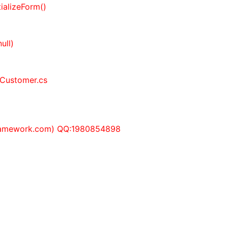
tializeForm()
null
)
stomer.cs
mework.com) QQ:1980854898