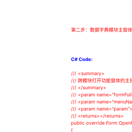
第二步：数据字典模块主窗体重
C# Code:
///
<summary>
///
跨模块打开功能窗体的主
///
</summary>
///
<param name="formFul
///
<param name="menuN
///
<param name="param"
///
<returns>
</returns>
public
override
Form Open
{