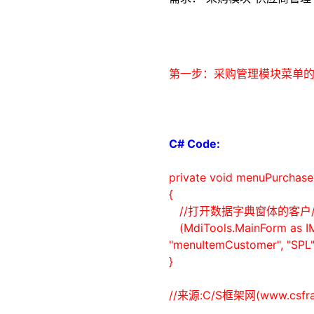
第一步：采购管理模块菜单的C
C# Code:
private
void
menuPurchaseS
{
//打开数据字典窗体的客
(MdiTools.MainForm
as
I
"menuItemCustomer", "SPL"
}
//来源:C/S框架网(www.csfra