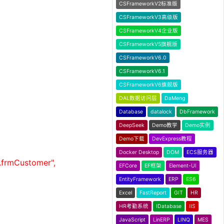
CSFrameworkV2标准版
CSFrameworkV3高级版
CSFrameworkV4企业版
CSFrameworkV5旗舰版
CSFrameworkV6.0
CSFrameworkV6.1
CSFrameworkV6旗舰版
DAL数据访问层
DaMeng
Database
datalock
DbFramework
DeepSeek
Demo教学
Demo实例
Demo下载
DevExpress教程
Docker Desktop
DOM
ECS服务器
frmCustomer",
EFCore
EF框架
Element-UI
EntityFramework
ERP
ES6
Excel
FastReport
GIT
HR
HR考勤系统
IDatabase
IIS
JavaScript
LinERP
LINQ
MES