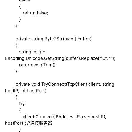
{
return
false
;
}
}
private
string
Byte2Str(
byte
[] buffer)
{
string
msg =
Encoding.Unicode.GetString(buffer).Replace("\0", "");
return
msg.Trim();
}
private
void
TryConnect(TcpClient client,
string
hostIP,
int
hostPort)
{
try
{
client.Connect(IPAddress.Parse(hostIP),
hostPort);
//连接服务器
}