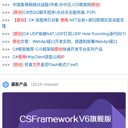
中国象棋网络对战版(作者:孙中吕,C/S框架网
原
创
)
[
原
创
]C#仿QQ聊天程序(点对点无服务端, P2P)
【
原
创
】C# 深度拷贝对象
使用
.NET反射+递归原理实现深度克
隆
[
原
创
]C# UDP穿越NAT,UDP打洞,UDP Hole Punching源代码(1)
原
创
文章：WebApi接口开发实例，搭建和部署WebApi接口
C#框架推荐-C/S框架网
原
创
快速开发平台系列产品
C#
使用
HttpClient获取公网
IP
[
原
创
] 检查
文件
是否Flash格式(*.swf)
最新产品
(2024-release)