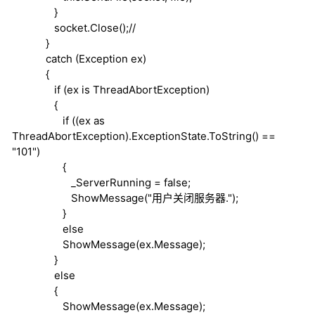
}
socket.Close();
//
}
catch
(Exception ex)
{
if
(ex
is
ThreadAbortException)
{
if
((ex
as
ThreadAbortException).ExceptionState.ToString() ==
"101")
{
_ServerRunning =
false
;
ShowMessage("用户关闭服务器.");
}
else
ShowMessage(ex.Message);
}
else
{
ShowMessage(ex.Message);