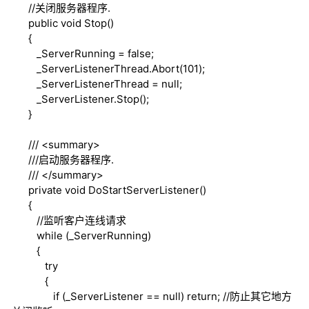
//关闭服务器程序.
public
void
Stop()
{
_ServerRunning =
false
;
_ServerListenerThread.Abort(101);
_ServerListenerThread =
null
;
_ServerListener.Stop();
}
///
<summary>
///
启动服务器程序.
///
</summary>
private
void
DoStartServerListener()
{
//监听客户连线请求
while
(_ServerRunning)
{
try
{
if
(_ServerListener ==
null
)
return
;
//防止其它地方