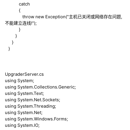
catch
{
throw
new
Exception("主机已关闭或网络存在问题,
不能建立连线!");
}
}
}
}
UpgraderServer.cs
using
System;
using
System.Collections.Generic;
using
System.Text;
using
System.Net.Sockets;
using
System.Threading;
using
System.Net;
using
System.Windows.Forms;
using
System.IO;