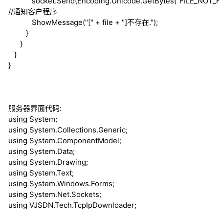
socket.Send(Encoding.Unicode.GetBytes("FILE_NOT_F
//通知客户程序
ShowMessage("[" + file + "]不存在.");
}
}
}
}
服务器界面代码:
using
System;
using
System.Collections.Generic;
using
System.ComponentModel;
using
System.Data;
using
System.Drawing;
using
System.Text;
using
System.Windows.Forms;
using
System.Net.Sockets;
using
VJSDN.Tech.TcpIpDownloader;