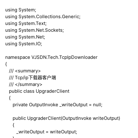
using
System;
using
System.Collections.Generic;
using
System.Text;
using
System.Net.Sockets;
using
System.Net;
using
System.IO;
namespace
VJSDN.Tech.TcpIpDownloader
{
///
<summary>
///
Tcp/ip下载器客户端
///
</summary>
public
class
UpgraderClient
{
private
OutputInvoke _writeOutput =
null
;
public
UpgraderClient(OutputInvoke writeOutput)
{
_writeOutput = writeOutput;