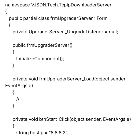
namespace
VJSDN.Tech.TcpIpDownloaderServer
{
public
partial
class
frmUpgraderServer : Form
{
private
UpgraderServer _UpgradeListener =
null
;
public
frmUpgraderServer()
{
InitializeComponent();
}
private
void
frmUpgraderServer_Load(
object
sender,
EventArgs e)
{
//
}
private
void
btnStart_Click(
object
sender, EventArgs e)
{
string
hostIp = "8.8.8.2";