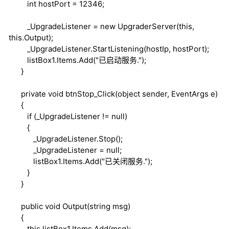
int
hostPort = 12346;
_UpgradeListener =
new
UpgraderServer(
this
,
this
.Output);
_UpgradeListener.StartListening(hostIp, hostPort);
listBox1.Items.Add("已启动服务.");
}
private
void
btnStop_Click(
object
sender, EventArgs e)
{
if
(_UpgradeListener !=
null
)
{
_UpgradeListener.Stop();
_UpgradeListener =
null
;
listBox1.Items.Add("已关闭服务.");
}
}
public
void
Output(
string
msg)
{
this
.listBox1.Items.Add(msg);