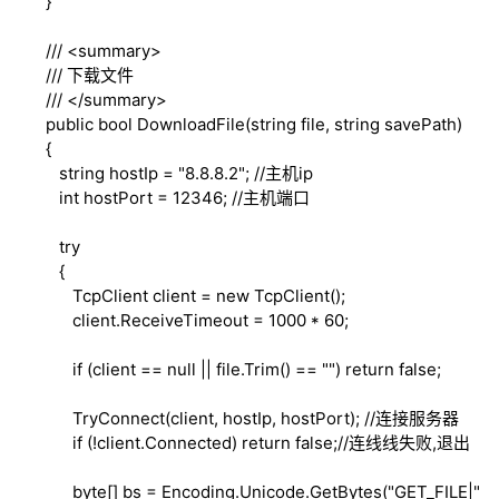
}
///
<summary>
///
下载文件
///
</summary>
public
bool
DownloadFile(
string
file,
string
savePath)
{
string
hostIp = "8.8.8.2";
//主机ip
int
hostPort = 12346;
//主机端口
try
{
TcpClient client =
new
TcpClient();
client.ReceiveTimeout = 1000 * 60;
if
(client ==
null
|| file.Trim() == "")
return
false
;
TryConnect(client, hostIp, hostPort);
//连接服务器
if
(!client.Connected)
return
false
;
//连线线失败,退出
byte
[] bs = Encoding.Unicode.GetBytes("GET_FILE|"