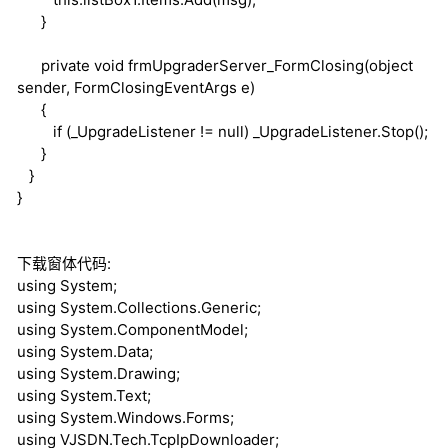
}
private
void
frmUpgraderServer_FormClosing(
object
sender, FormClosingEventArgs e)
{
if
(_UpgradeListener !=
null
) _UpgradeListener.Stop();
}
}
}
下载窗体代码:
using
System;
using
System.Collections.Generic;
using
System.ComponentModel;
using
System.Data;
using
System.Drawing;
using
System.Text;
using
System.Windows.Forms;
using
VJSDN.Tech.TcpIpDownloader;