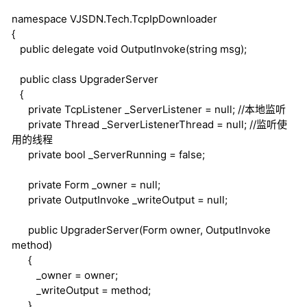
namespace
VJSDN.Tech.TcpIpDownloader
{
public
delegate
void
OutputInvoke(
string
msg);
public
class
UpgraderServer
{
private
TcpListener _ServerListener =
null
;
//本地监听
private
Thread _ServerListenerThread =
null
;
//监听使
用的线程
private
bool
_ServerRunning =
false
;
private
Form _owner =
null
;
private
OutputInvoke _writeOutput =
null
;
public
UpgraderServer(Form owner, OutputInvoke
method)
{
_owner = owner;
_writeOutput = method;
}