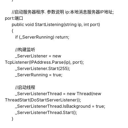
//启动服务器程序. 参数说明 ip:本地消息服务器IP地址;
port:端口
public
void
StartListening(
string
ip,
int
port)
{
if
(_ServerRunning)
return
;
//构建监听
_ServerListener =
new
TcpListener(IPAddress.Parse(ip), port);
_ServerListener.Start(255);
_ServerRunning =
true
;
//启动线程
_ServerListenerThread =
new
Thread(
new
ThreadStart(DoStartServerListener));
_ServerListenerThread.IsBackground =
true
;
_ServerListenerThread.Start();
}