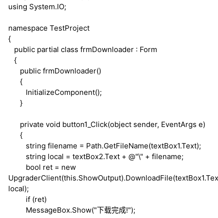
using
System.IO;
namespace
TestProject
{
public
partial
class
frmDownloader : Form
{
public
frmDownloader()
{
InitializeComponent();
}
private
void
button1_Click(
object
sender, EventArgs e)
{
string
filename = Path.GetFileName(textBox1.Text);
string
local = textBox2.Text + @"\" + filename;
bool
ret =
new
UpgraderClient(
this
.ShowOutput).DownloadFile(textBox1.Tex
local);
if
(ret)
MessageBox.Show("下载完成!");