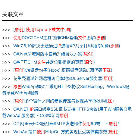
关联文章
[
原
创
]
使用
Tcp
/
Ip
下载
文件
(
图
)
使用
DOC2CHM工具制作CHM帮助
文件
图解(
原
创
)
Win7,8,10解决无法通过
IP
连接XP共享打印机的问题(
原
创
)
C#.Net局域网版本自动升级解决方案(
原
创
)
C#打开CHM
文件
并定位到指定的页面(
原
创
)
[
原
创
]C#键盘勾子(Hook),屏蔽键盘活动.(源代码
下载
)
花生壳通过外网远程访问本地SQLServer服务器(
原
创
)
原
创
WebApi框架：采用HTTPS协议SelfHosting，Windows服
务承载WebApi服务
[
原
创
]多个窗体之间的参数传递与数据共享(附:UML
图
)
C#.NET
IP
端口绑定SSL证书支持HTTPS协议(用于Win服务自承
载WebApi服务器) - C/S框架网
原
创
C# 阿里云ECS服务器SMTP发送邮件
使用
80端口 -
原
创
！
WebApi接口
使用
HttpGet方式实现接受实体类参数(
原
创
)