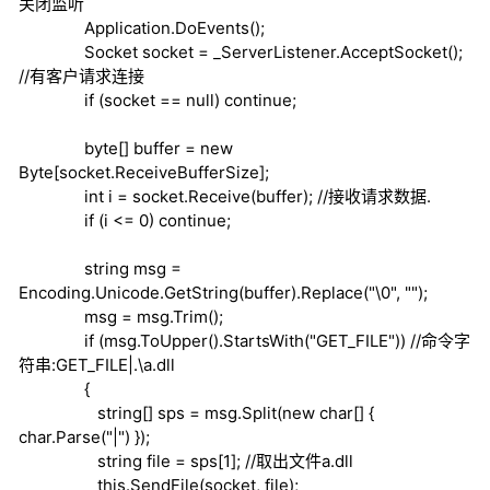
关闭监听
Application.DoEvents();
Socket socket = _ServerListener.AcceptSocket();
//有客户请求连接
if
(socket ==
null
)
continue
;
byte
[] buffer =
new
Byte[socket.ReceiveBufferSize];
int
i = socket.Receive(buffer);
//接收请求数据.
if
(i <= 0)
continue
;
string
msg =
Encoding.Unicode.GetString(buffer).Replace("\0", "");
msg = msg.Trim();
if
(msg.ToUpper().StartsWith("GET_FILE")) //命令字
符串:GET_FILE|.\a.dll
{
string
[] sps = msg.Split(
new
char
[] {
char
.Parse("|") });
string
file = sps[1];
//取出文件a.dll
this
.SendFile(socket, file);