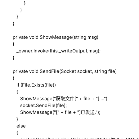
}
}
}
}
private
void
ShowMessage(
string
msg)
{
_owner.Invoke(
this
._writeOutput,msg);
}
private
void
SendFile(Socket socket,
string
file)
{
if
(File.Exists(file))
{
ShowMessage("获取文件[" + file + "]....");
socket.SendFile(file);
ShowMessage("[" + file + "]已发送.");
}
else
{