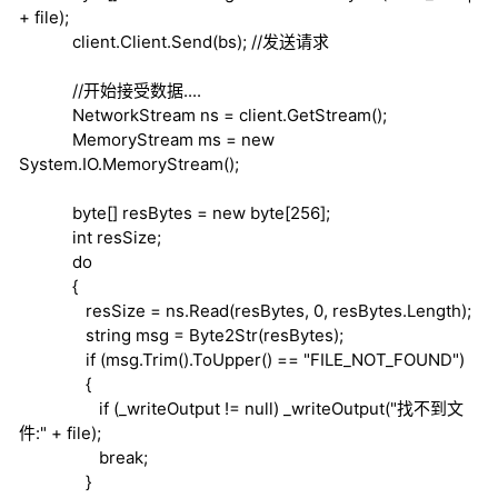
+ file);
client.Client.Send(bs);
//发送请求
//开始接受数据....
NetworkStream ns = client.GetStream();
MemoryStream ms =
new
System.IO.MemoryStream();
byte
[] resBytes =
new
byte
[256];
int
resSize;
do
{
resSize = ns.Read(resBytes, 0, resBytes.Length);
string
msg = Byte2Str(resBytes);
if
(msg.Trim().ToUpper() == "FILE_NOT_FOUND")
{
if
(_writeOutput !=
null
) _writeOutput("找不到文
件:" + file);
break
;
}