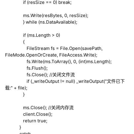
if
(resSize == 0)
break
;
ms.Write(resBytes, 0, resSize);
}
while
(ns.DataAvailable);
if
(ms.Length > 0)
{
FileStream fs = File.Open(savePath,
FileMode.OpenOrCreate, FileAccess.Write);
fs.Write(ms.ToArray(), 0, (
int
)ms.Length);
fs.Flush();
fs.Close();
//关闭文件流
if
(_writeOutput !=
null
) _writeOutput("文件已下
载:" + file);
}
ms.Close();
//关闭内存流
client.Close();
return
true
;
}
catch