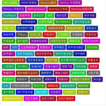
WebApi框架
WEB开发框架
Windows服务
Winform 开发框架
Winform 开发平台
WinFramework
Workflow工作流
Workflow流程引擎
XtraReport
安装环境
版本区别
报表
备份还原
踩坑日记
操作手册
成本核算系统
达梦数据库
代码生成器
电子线材ERP
迭代开发记录
功能介绍
官方软件下载
国际化
海康威视考勤
基础资料窗体
架构设计
角色权限
开发sce
开发工具
开发技巧
开发教程
开发框架
开发平台
开发指南
客户案例
快速搭站系统
快速开发平台
框架升级
毛衫行业ERP
秘钥
密钥
企业网络维护
权限设计
软件报价
软件测试报告
软件加壳
软件简介
软件开发框架
软件开发平台
软件开发文档
软件授权
软件授权注册系统
软件体系架构
软件下载
软件著作权登记证书
软著证书
三层架构
设计模式
生成代码
实用小技巧
视频下载
收钱音箱
数据锁
数据同步
塑木地板行业ERP
推荐软件
微信小程序
未解决问题
文档下载
喜鹊ERP
喜鹊软件
系统对接
线联ERP
线束ERP
详细设计说明书
新功能
信创
行政区域数据库
需求分析
疑难杂症
蝇量级框架
蝇量框架
用户管理
用户开发手册
用户控件
在线软件
在线支付
纸箱ERP
智能语音收款机
自定义窗体
自定义组件
自动升级程序