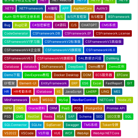
软件著作权登记证书
.NET
.NET Reactor
.NET5
.NET6
.NET7
.NET8
.NET9
.NETFramework
AI编程
APP
AspNetCore
AuthV3
Auth-软件授权注册系统
Axios
B/S
B/S开发框架
B/S框架
BSFramework
Bug
Bug记录
C#加密解密
C#源码
C/S
CHATGPT
CMS系统
CodeGenerator
CSFramework.DB
CSFramework.EF
CSFramework.License
CSFrameworkV1学习版
CSFrameworkV2标准版
CSFrameworkV3高级版
CSFrameworkV4企业版
CSFrameworkV5旗舰版
CSFrameworkV6.0
CSFrameworkV6.1
CSFrameworkV6旗舰版
DAL数据访问层
DaMeng
Database
datalock
DbFramework
DeepSeek
Demo教学
Demo实例
Demo下载
DevExpress教程
Docker Desktop
DOM
ECS服务器
EFCore
EF框架
Element-UI
EntityFramework
ERP
ES6
Excel
FastReport
GIT
HR
HR考勤系统
IDatabase
IIS
JavaScript
LinERP
LINQ
MES
MiniFramework
MIS
MSSQL
MySql
NavBarControl
NETCore
Node.JS
NPM
OMS
Oracle资料
ORM
PaaS
POS
PostgreSql
Promise API
PSD
QMS
RedGet
Redis
RSA
SAP
Schema
SEO
SEO文章
SQL
SQLConnector
SQLite
SqlServer
Swagger
TMS系统
Token令牌
VS2022
VSCode
VS升级
VUE
WCF
WebApi
WebApi NETCore