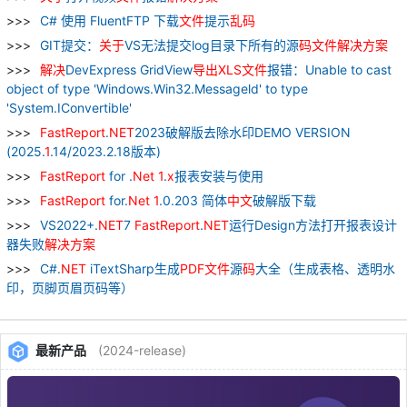
C# 使用 FluentFTP 下载
文件
提示
乱
码
GIT提交：
关于
VS无法提交log目录下所有的源
码
文件
解决
方案
解决
DevExpress GridView
导出
XLS
文件
报错：Unable to cast
object of type 'Windows.Win32.Messageld' to type
'System.IConvertible'
FastReport
.
NET
2023破解版去除水印DEMO VERSION
(2025.
1
.14/2023.2.18版本)
FastReport
for .
Net
1
.
x
报表安装与使用
FastReport
for.
Net
1
.0.203 简体
中文
破解版下载
VS2022+.
NET
7
FastReport
.
NET
运行Design方法打开报表设计
器失败
解决
方案
C#.
NET
iTextSharp生成
PDF
文件
源
码
大全（生成表格、透明水
印，页脚页眉页码等）
最新产品
(2024-release)