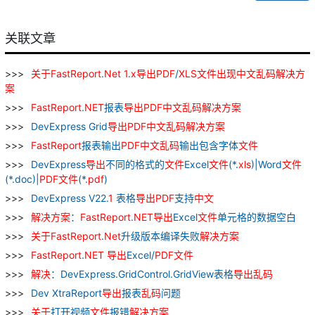
关联文章
关于
FastReport
.
Net
1
.
x
导出
PDF
/
XLS
文件
出现
中文
乱
码
解决
方
案
FastReport
.
NET
报表
导出
PDF
中文
乱
码
解决
方案
DevExpress Grid
导出
PDF
中文
乱
码
解决
方案
FastReport
报表输出
PDF
中文
乱
码
输出包含字体
文件
DevExpress
导出
不同的格式的
文件
Excel
文件
(*.
xls
)|Word
文件
(*.doc)|
PDF
文件
(*.
pdf
)
DevExpress V22.
1
表格
导出
PDF
支持
中文
解决
方案
：
FastReport
.
NET
导出
Excel
文件
单元格的数据空白
关于
FastReport
.
Net
升级版本编译失败
解决
方案
FastReport
.
NET
导出
Excel/
PDF
文件
解决
：DevExpress.GridControl.GridView表格
导出
乱
码
Dev XtraReport
导出
报表
乱
码
问题
关于
打开视频
文件
报错
解决
方案