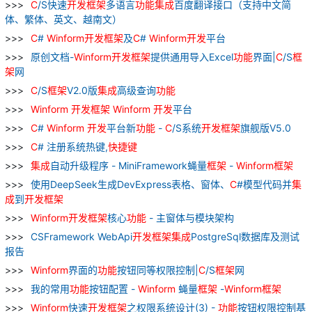
C
/S快速
开发
框架
多语言
功能
集成
百度翻译接口（支持中文简
体、繁体、英文、越南文）
C
#
Winform
开发
框架
及
C
#
Winform
开发
平台
原创文档-
Winform
开发
框架
提供通用导入Excel
功能
界面|
C
/S
框
架
网
C
/S
框架
V2.0版
集成
高级查询
功能
Winform
开发
框架
Winform
开发
平台
C
#
Winform
开发
平台新
功能
-
C
/S系统
开发
框架
旗舰版V5.0
C
# 注册系统热键,
快捷键
集成
自动升级程序 - MiniFramework蝇量
框架
-
Winform
框架
使用DeepSeek生成DevExpress表格、窗体、
C
#模型代码并
集
成
到
开发
框架
Winform
开发
框架
核心
功能
- 主窗体与模块架构
CSFramework WebApi
开发
框架
集成
PostgreSql数据库及测试
报告
Winform
界面的
功能
按钮同等权限控制|
C
/S
框架
网
我的常用
功能
按钮配置 -
Winform
蝇量
框架
-
Winform
框架
Winform
快速
开发
框架
之权限系统设计(3) -
功能
按钮权限控制基