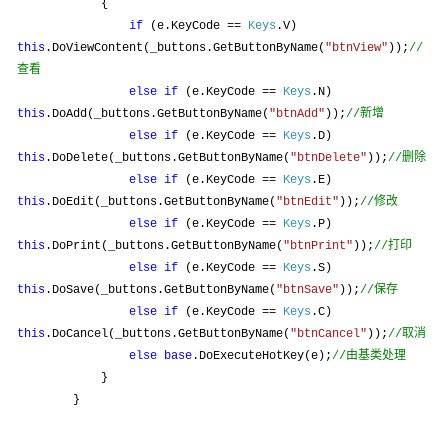
{
if
(e.KeyCode ==
Keys
.V)
this
.DoViewContent(_buttons.GetButtonByName(
"btnView"
));
//
查看
else
if
(e.KeyCode ==
Keys
.N)
新增
this
.DoAdd(_buttons.GetButtonByName(
"btnAdd"
));
//
else
if
(e.KeyCode ==
Keys
.D)
删除
this
.DoDelete(_buttons.GetButtonByName(
"btnDelete"
));
//
else
if
(e.KeyCode ==
Keys
.E)
修改
this
.DoEdit(_buttons.GetButtonByName(
"btnEdit"
));
//
else
if
(e.KeyCode ==
Keys
.P)
打印
this
.DoPrint(_buttons.GetButtonByName(
"btnPrint"
));
//
else
if
(e.KeyCode ==
Keys
.S)
保存
this
.DoSave(_buttons.GetButtonByName(
"btnSave"
));
//
else
if
(e.KeyCode ==
Keys
.C)
取消
this
.DoCancel(_buttons.GetButtonByName(
"btnCancel"
));
//
由基类处理
else
base
.DoExecuteHotKey(e);
//
}
}