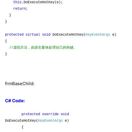
this
.DoExecuteHotKey(e);
return
;
}
}
protected
virtual
void
DoExecuteHotKey(
KeyEventArgs
e)
{
//虚拟方法，由派生窗体处理自己的热键。
}
frmBaseChild:
C# Code:
protected
override
void
DoExecuteHotKey(
KeyEventArgs
e)
{