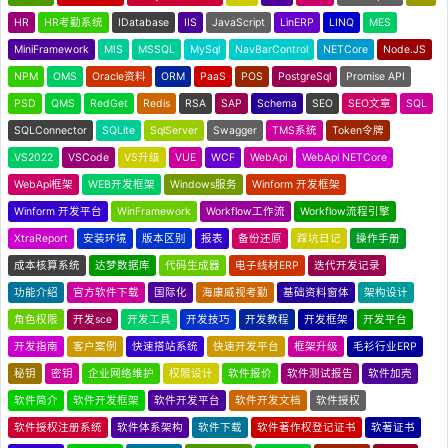
HR
HR考勤系统
IDatabase
IIS
JavaScript
LinERP
LINQ
MES
MiniFramework
MIS
MSSQL
MySql
NavBarControl
NETCore
Node.JS
NPM
OMS
Oracle资料
ORM
PaaS
POS
PostgreSql
Promise API
PSD
QMS
RedGet
Redis
RSA
SAP
Schema
SEO
SEO文章
SQL
SQLConnector
SQLite
SqlServer
Swagger
TMS系统
Token令牌
VS2022
VSCode
VS升级
VUE
WCF
WebApi
WebApi NETCore
WebApi框架
WEB开发框架
Windows服务
Winform 开发框架
Winform 开发平台
WinFramework
Workflow工作流
Workflow流程引擎
XtraReport
安装环境
版本区别
报表
备份还原
踩坑日记
操作手册
成本核算系统
达梦数据库
代码生成器
电子线材ERP
迭代开发记录
功能介绍
官方软件下载
国际化
海康威视考勤
基础资料窗体
架构设计
角色权限
开发sce
开发工具
开发技巧
开发教程
开发框架
开发平台
开发指南
客户案例
快速搭站系统
快速开发平台
框架升级
毛衫行业ERP
秘钥
密钥
企业网络维护
权限设计
软件报价
软件测试报告
软件加壳
软件简介
软件开发框架
软件开发平台
软件开发文档
软件授权
软件授权注册系统
软件体系架构
软件下载
软件著作权登记证书
软著证书