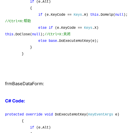
if
(e.Alt)
{
if
(e.KeyCode ==
Keys
.H)
this
.DoHelp(
null
);
帮助
//Ctrl+H:
else
if
(e.KeyCode ==
Keys
.X)
关闭
this
.DoClose(
null
);
//Ctrl+X:
else
base
.DoExecuteHotKey(e);
}
}
frmBaseDataForm:
C# Code:
protected
override
void
DoExecuteHotKey(
KeyEventArgs
e)
{
if
(e.Alt)