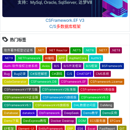
CSFramework.EF V3
C/S
多数据库框架
热门标签
软件著作权登记证书
.NET
.NET Reactor
.NET5
.NET6
.NET7
.NET8
.NET9
.NETFramework
AI编程
APP
AspNetCore
AuthV3
Auth-软件授权注册系统
Axios
B/S
B/S开发框架
B/S框架
BSFramework
Bug
Bug记录
C#加密解密
C#源码
C/S
CHATGPT
CMS系统
CodeGenerator
CSFramework.DB
CSFramework.EF
CSFramework.License
CSFrameworkV1学习版
CSFrameworkV2标准版
CSFrameworkV3高级版
CSFrameworkV4企业版
CSFrameworkV5旗舰版
CSFrameworkV6.0
CSFrameworkV6.1
CSFrameworkV6旗舰版
DAL数据访问层
DaMeng
Database
datalock
DbFramework
DeepSeek
Demo教学
Demo实例
Demo下载
DevExpress教程
Docker Desktop
DOM
ECS服务器
EFCore
EF框架
Element-UI
EntityFramework
ERP
ES6
Excel
FastReport
GIT