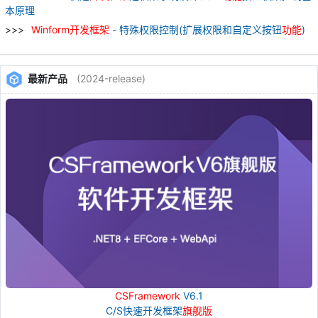
本原理
Winform
开发
框架
- 特殊权限控制(扩展权限和自定义按钮
功能
)
最新产品
(2024-release)
CSFramework
V6.1
C/S快速开发框架
旗舰版