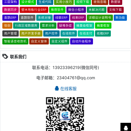
三层架构
设计模式
生成代码
实用小技巧
视频下载
收钱音箱
数据锁
数据同步
塑木地板行业ERP
推荐软件
微信小程序
未解决问题
文档下载
喜鹊ERP
喜鹊软件
系统对接
线联ERP
线束ERP
详细设计说明书
新功能
信创
行政区域数据库
需求分析
疑难杂症
蝇量级框架
蝇量框架
用户管理
用户开发手册
用户控件
在线软件
在线支付
纸箱ERP
智能语音收款机
自定义窗体
自定义组件
自动升级程序
联系我们
联系电话：13923396219(微信同号)
电子邮箱：23404761@qq.com
在线客服