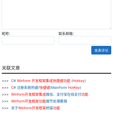
昵称：
联系邮箱：
发表评论
关联文章
C
#
Winform
开发
框架
集成
快捷键
功能
(
Hotkey
)
C
# 注册系统热键/
快捷键
(MainForm
HotKey
)
Winform
开发
框架
集成
微信、支付宝在线支付
功能
Winform
开发
框架
功能
细节处理集锦
关于
Winform
开发
框架
桥接
功能