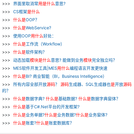
界面里取消常
用
是
什么
意思?
CS框架
是
什么
什么
是
OOP？
什么
是
WebService?
使用OOP
用
什么
好处：
什么
是
工作流（Workflow）
什么
是
软件架构？
动态加载
模块
是
什么
意思? 能做到业务
模块
完全独立吗？
MES软件开发工具|MES
用
什么
编程语言开发更快速
什么
是
BI? 商业智能（BI，Business Intelligence）
所有内容全部开放
源
码
？
源
码
生成器、SQL生成器也
是
开放
源
码
的？
什么
是
数据字典?
什么
是
基础数据?
什么
是
数据字典窗体？
什么
是
基于C#.Net平台的开发框架?
什么
是
业务单据?
什么
是
业务数据?
什么
是
业务窗体?
什么
是
账套?
什么
是
账套数据库？