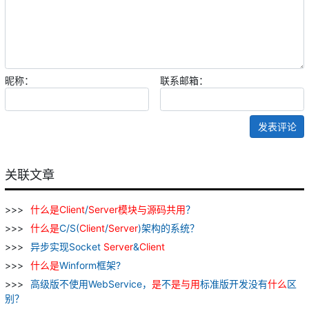
昵称：
联系邮箱：
发表评论
关联文章
什么
是
Client
/
Server
模块
与
源
码
共
用
？
什么
是
C/S(
Client
/
Server
)架构的系统？
异步实现Socket
Server
&
Client
什么
是
Winform框架?
高级版不使用WebService，
是
不
是
与
用
标准版开发没有
什么
区
别？