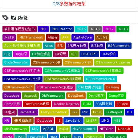
C/S
多数据库框架
热门标签
软件著作权登记证书
.NET
.NET Reactor
.NET5
.NET6
.NET7
.NET8
.NET9
.NETFramework
AI编程
APP
AspNetCore
AuthV3
Auth-软件授权注册系统
Axios
B/S
B/S开发框架
B/S框架
BSFramework
Bug
Bug记录
C#加密解密
C#源码
C/S
CHATGPT
CMS系统
CodeGenerator
CSFramework.DB
CSFramework.EF
CSFramework.License
CSFrameworkV1学习版
CSFrameworkV2标准版
CSFrameworkV3高级版
CSFrameworkV4企业版
CSFrameworkV5旗舰版
CSFrameworkV6.0
CSFrameworkV6.1
CSFrameworkV6旗舰版
DAL数据访问层
DaMeng
Database
datalock
DbFramework
DeepSeek
Demo教学
Demo实例
Demo下载
DevExpress教程
Docker Desktop
DOM
ECS服务器
EFCore
EF框架
Element-UI
EntityFramework
ERP
ES6
Excel
FastReport
GIT
HR
HR考勤系统
IDatabase
IIS
JavaScript
LinERP
LINQ
MES
MiniFramework
MIS
MSSQL
MySql
NavBarControl
NETCore
Node.JS
NPM
OMS
Oracle资料
ORM
PaaS
POS
PostgreSql
Promise API