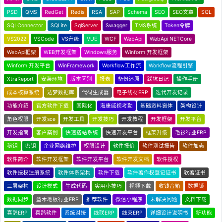
PSD
QMS
RedGet
Redis
RSA
SAP
Schema
SEO
SEO文章
SQL
SQLConnector
SQLite
SqlServer
Swagger
TMS系统
Token令牌
VS2022
VSCode
VS升级
VUE
WCF
WebApi
WebApi NETCore
WebApi框架
WEB开发框架
Windows服务
Winform 开发框架
Winform 开发平台
WinFramework
Workflow工作流
Workflow流程引擎
XtraReport
安装环境
版本区别
报表
备份还原
踩坑日记
操作手册
成本核算系统
达梦数据库
代码生成器
电子线材ERP
迭代开发记录
功能介绍
官方软件下载
国际化
海康威视考勤
基础资料窗体
架构设计
角色权限
开发sce
开发工具
开发技巧
开发教程
开发框架
开发平台
开发指南
客户案例
快速搭站系统
快速开发平台
框架升级
毛衫行业ERP
秘钥
密钥
企业网络维护
权限设计
软件报价
软件测试报告
软件加壳
软件简介
软件开发框架
软件开发平台
软件开发文档
软件授权
软件授权注册系统
软件体系架构
软件下载
软件著作权登记证书
软著证书
三层架构
设计模式
生成代码
实用小技巧
视频下载
收钱音箱
数据锁
数据同步
塑木地板行业ERP
推荐软件
微信小程序
未解决问题
文档下载
喜鹊ERP
喜鹊软件
系统对接
线联ERP
线束ERP
详细设计说明书
新功能