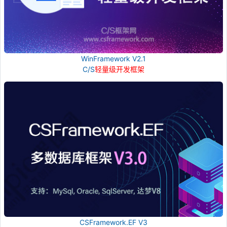
WinFramework V2.1
C/S
轻量级开发框架
CSFramework.EF V3