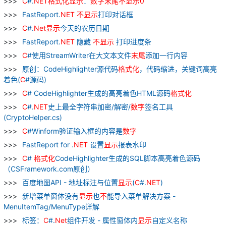
C
#.
NET
格式化
显示
：
数字
末尾
不
显示
0
FastReport.
NET
不
显示
打印对话框
C
#.
Net
显示
今天的农历日期
FastReport.
NET
隐藏
不
显示
打印进度条
C
#使用StreamWriter在大文本文件
末尾
添加一行内容
原创：CodeHighlighter源代码
格式化
，代码缩进，关键词高亮
着色(
C
#源码)
C
# CodeHighlighter生成的高亮着色HTML源码
格式化
C
#.
NET
史上最全字符串加密/解密/
数字
签名工具
(CryptoHelper.cs)
C
#Winform验证输入框的内容是
数字
FastReport for .
NET
设置
显示
报表水印
C
#
格式化
CodeHighlighter生成的SQL脚本高亮着色源码
（CSFramework.com原创）
百度地图API - 地址标注与位置
显示
(
C
#.
NET
)
新增菜单窗体没有
显示
也
不
能导入菜单解决方案 -
MenuItemTag/MenuType详解
标签：
C
#.
Net
组件开发 - 属性窗体内
显示
自定义名称