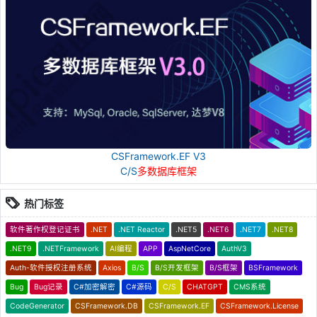
CSFramework.EF V3
C/S
多数据库框架
热门标签
软件著作权登记证书
.NET
.NET Reactor
.NET5
.NET6
.NET7
.NET8
.NET9
.NETFramework
AI编程
APP
AspNetCore
AuthV3
Auth-软件授权注册系统
Axios
B/S
B/S开发框架
B/S框架
BSFramework
Bug
Bug记录
C#加密解密
C#源码
C/S
CHATGPT
CMS系统
CodeGenerator
CSFramework.DB
CSFramework.EF
CSFramework.License