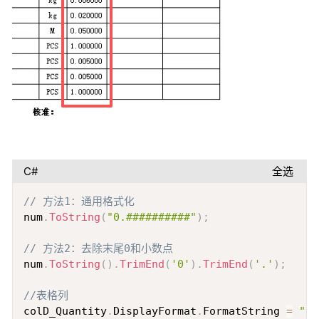
C#
全选
Copy
// 方法1：通用格式化
num
.
ToString
(
"0.##########"
)
;
// 方法2：去除末尾0和小数点
num
.
ToString
(
)
.
TrimEnd
(
'0'
)
.
TrimEnd
(
'.'
)
;
//表格列
colD_Quantity
.
DisplayFormat
.
FormatString 
=
"0.