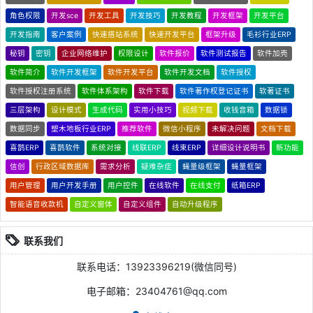
角色权限
开发sce
开发工具
开发技巧
开发教程
开发框架
开发平台
开发指南
客户案例
快速搭站系统
快速开发平台
框架升级
毛衫行业ERP
秘钥
密钥
企业网络维护
权限设计
软件报价
软件测试报告
软件加壳
软件简介
软件开发框架
软件开发平台
软件开发文档
软件授权
软件授权注册系统
软件体系架构
软件下载
软件著作权登记证书
软著证书
三层架构
设计模式
生成代码
实用小技巧
视频下载
收钱音箱
数据锁
数据同步
塑木地板行业ERP
推荐软件
微信小程序
未解决问题
文档下载
喜鹊ERP
喜鹊软件
系统对接
线联ERP
线束ERP
详细设计说明书
新功能
信创
行政区域数据库
需求分析
疑难杂症
蝇量级框架
蝇量框架
用户管理
用户开发手册
用户控件
在线软件
在线支付
纸箱ERP
智能语音收款机
自定义窗体
自定义组件
自动升级程序
联系我们
联系电话：13923396219(微信同号)
电子邮箱：23404761@qq.com