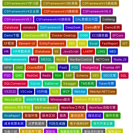
CSFrameworkV1学习版
CSFrameworkV2标准版
CSFrameworkV3高级版
CSFrameworkV4企业版
CSFrameworkV5旗舰版
CSFrameworkV6.0
CSFrameworkV6.1
CSFrameworkV6旗舰版
DAL数据访问层
DaMeng
Database
datalock
DbFramework
DeepSeek
Demo教学
Demo实例
Demo下载
DevExpress教程
Docker Desktop
DOM
ECS服务器
EFCore
EF框架
Element-UI
EntityFramework
ERP
ES6
Excel
FastReport
GIT
HR
HR考勤系统
IDatabase
IIS
JavaScript
LinERP
LINQ
MES
MiniFramework
MIS
MSSQL
MySql
NavBarControl
NETCore
Node.JS
NPM
OMS
Oracle资料
ORM
PaaS
POS
PostgreSql
Promise API
PSD
QMS
RedGet
Redis
RSA
SAP
Schema
SEO
SEO文章
SQL
SQLConnector
SQLite
SqlServer
Swagger
TMS系统
Token令牌
VS2022
VSCode
VS升级
VUE
WCF
WebApi
WebApi NETCore
WebApi框架
WEB开发框架
Windows服务
Winform 开发框架
Winform 开发平台
WinFramework
Workflow工作流
Workflow流程引擎
XtraReport
安装环境
版本区别
报表
备份还原
踩坑日记
操作手册
成本核算系统
达梦数据库
代码生成器
电子线材ERP
迭代开发记录
功能介绍
官方软件下载
国际化
海康威视考勤
基础资料窗体
架构设计