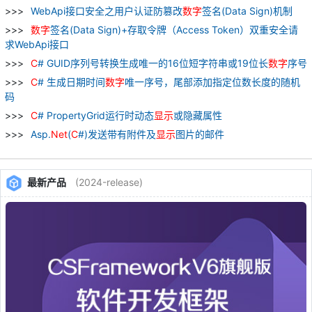
WebApi接口安全之用户认证防篡改
数字
签名(Data Sign)机制
数字
签名(Data Sign)+存取令牌（Access Token）双重安全请
求WebApi接口
C
# GUID序列号转换生成唯一的16位短字符串或19位长
数字
序号
C
# 生成日期时间
数字
唯一序号，尾部添加指定位数长度的随机
码
C
# PropertyGrid运行时动态
显示
或隐藏属性
Asp.
Net
(
C
#)发送带有附件及
显示
图片的邮件
最新产品
(2024-release)