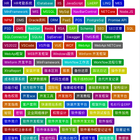
HR
HR考勤系统
IDatabase
IIS
JavaScript
LinERP
LINQ
MES
MiniFramework
MIS
MSSQL
MySql
NavBarControl
NETCore
Node.JS
NPM
OMS
Oracle资料
ORM
PaaS
POS
PostgreSql
Promise API
PSD
QMS
RedGet
Redis
RSA
SAP
Schema
SEO
SEO文章
SQL
SQLConnector
SQLite
SqlServer
Swagger
TMS系统
Token令牌
VS2022
VSCode
VS升级
VUE
WCF
WebApi
WebApi NETCore
WebApi框架
WEB开发框架
Windows服务
Winform 开发框架
Winform 开发平台
WinFramework
Workflow工作流
Workflow流程引擎
XtraReport
安装环境
版本区别
报表
备份还原
踩坑日记
操作手册
成本核算系统
达梦数据库
代码生成器
电子线材ERP
迭代开发记录
功能介绍
官方软件下载
国际化
海康威视考勤
基础资料窗体
架构设计
角色权限
开发sce
开发工具
开发技巧
开发教程
开发框架
开发平台
开发指南
客户案例
快速搭站系统
快速开发平台
框架升级
毛衫行业ERP
秘钥
密钥
企业网络维护
权限设计
软件报价
软件测试报告
软件加壳
软件简介
软件开发框架
软件开发平台
软件开发文档
软件授权
软件授权注册系统
软件体系架构
软件下载
软件著作权登记证书
软著证书
三层架构
设计模式
生成代码
实用小技巧
视频下载
收钱音箱
数据锁