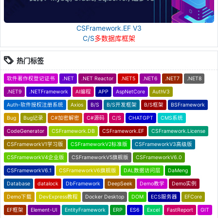
CSFramework.EF V3
C/S
多数据库框架
热门标签
软件著作权登记证书
.NET
.NET Reactor
.NET5
.NET6
.NET7
.NET8
.NET9
.NETFramework
AI编程
APP
AspNetCore
AuthV3
Auth-软件授权注册系统
Axios
B/S
B/S开发框架
B/S框架
BSFramework
Bug
Bug记录
C#加密解密
C#源码
C/S
CHATGPT
CMS系统
CodeGenerator
CSFramework.DB
CSFramework.EF
CSFramework.License
CSFrameworkV1学习版
CSFrameworkV2标准版
CSFrameworkV3高级版
CSFrameworkV4企业版
CSFrameworkV5旗舰版
CSFrameworkV6.0
CSFrameworkV6.1
CSFrameworkV6旗舰版
DAL数据访问层
DaMeng
Database
datalock
DbFramework
DeepSeek
Demo教学
Demo实例
Demo下载
DevExpress教程
Docker Desktop
DOM
ECS服务器
EFCore
EF框架
Element-UI
EntityFramework
ERP
ES6
Excel
FastReport
GIT