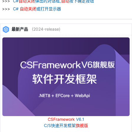
C#
自动
关闭
弹出的对话框,
自动
按下确定按钮
C#
自动
关闭
或打开显示器
最新产品
(2024-release)
CSFramework
V6.1
C/S快速开发框架
旗舰版