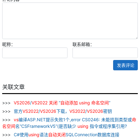
昵称：
联系邮箱：
发表评论
关联文章
VS
2026
/
VS
2022
关闭
“
自动
添加
using
命名
空间
”
官方
VS
2022
/
VS
2026
下载，
VS
2022
/
VS
2026
密钥
vs
编译ASP.NET提示失败1个,error CS0246: 未能找到类型或
命
名
空间
名“CSFrameworkV5”(是否缺少
using
指令或程序集引用?
C#使用
using
语法
自动
关闭
SQLConnection数据库连接