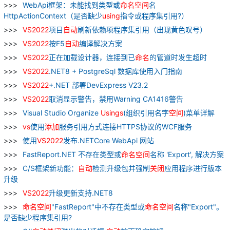
WebApi框架：未能找到类型或
命名
空间
名
HttpActionContext（是否缺少
using
指令或程序集引用?）
VS
2022
项目
自动
刷新依赖项程序集引用（出现黄色叹号）
VS
2022
按F5
自动
编译解决方案
VS
2022
正在加载设计器，连接到已
命名
的管道时发生超时
VS
2022
.NET8 + PostgreSql 数据库使用入门指南
VS
2022
+.NET 部署DevExpress V23.2
VS
2022
取消显示警告，禁用Warning CA1416警告
Visual Studio Organize
Usings
(组织引用名字
空间
)菜单详解
vs
使用
添加
服务引用方式连接HTTPS协议的WCF服务
使用
VS
2022
发布.NETCore WebApi 网站
FastReport.NET 不存在类型或
命名
空间
名称 'Export', 解决方案
C/S框架新功能：
自动
检测升级包并强制
关闭
应用程序进行版本
升级
VS
2022
升级更新支持.NET8
命名
空间
"FastReport"中不存在类型或
命名
空间
名称"Export"。
是否缺少程序集引用?