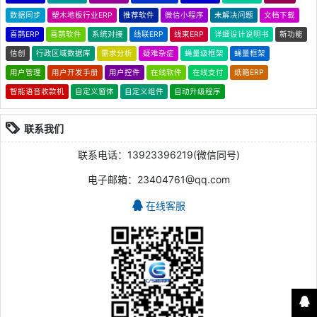
数据同步
塑木地板行业ERP
推荐软件
微信小程序
未解决问题
文档下载
喜鹊ERP
喜鹊软件
系统对接
线联ERP
线束ERP
详细设计说明书
新功能
信创
行政区域数据库
需求分析
疑难杂症
蝇量级框架
蝇量框架
用户管理
用户开发手册
用户控件
在线软件
在线支付
纸箱ERP
智能语音收款机
自定义窗体
自定义组件
自动升级程序
联系我们
联系电话：13923396219(微信同号)
电子邮箱：23404761@qq.com
在线客服