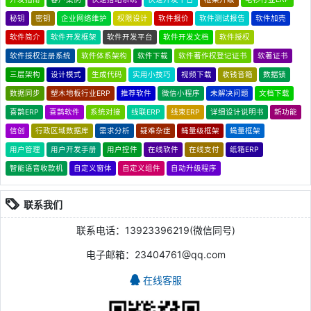
秘钥
密钥
企业网络维护
权限设计
软件报价
软件测试报告
软件加壳
软件简介
软件开发框架
软件开发平台
软件开发文档
软件授权
软件授权注册系统
软件体系架构
软件下载
软件著作权登记证书
软著证书
三层架构
设计模式
生成代码
实用小技巧
视频下载
收钱音箱
数据锁
数据同步
塑木地板行业ERP
推荐软件
微信小程序
未解决问题
文档下载
喜鹊ERP
喜鹊软件
系统对接
线联ERP
线束ERP
详细设计说明书
新功能
信创
行政区域数据库
需求分析
疑难杂症
蝇量级框架
蝇量框架
用户管理
用户开发手册
用户控件
在线软件
在线支付
纸箱ERP
智能语音收款机
自定义窗体
自定义组件
自动升级程序
联系我们
联系电话：13923396219(微信同号)
电子邮箱：23404761@qq.com
在线客服