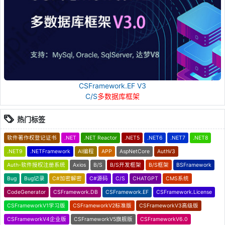
CSFramework.EF V3
C/S
多数据库框架
热门标签
软件著作权登记证书
.NET
.NET Reactor
.NET5
.NET6
.NET7
.NET8
.NET9
.NETFramework
AI编程
APP
AspNetCore
AuthV3
Auth-软件授权注册系统
Axios
B/S
B/S开发框架
B/S框架
BSFramework
Bug
Bug记录
C#加密解密
C#源码
C/S
CHATGPT
CMS系统
CodeGenerator
CSFramework.DB
CSFramework.EF
CSFramework.License
CSFrameworkV1学习版
CSFrameworkV2标准版
CSFrameworkV3高级版
CSFrameworkV4企业版
CSFrameworkV5旗舰版
CSFrameworkV6.0