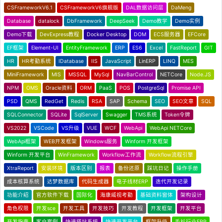
CSFrameworkV6.1
CSFrameworkV6旗舰版
DAL数据访问层
DaMeng
Database
datalock
DbFramework
DeepSeek
Demo教学
Demo实例
Demo下载
DevExpress教程
Docker Desktop
DOM
ECS服务器
EFCore
EF框架
Element-UI
EntityFramework
ERP
ES6
Excel
FastReport
GIT
HR
HR考勤系统
IDatabase
IIS
JavaScript
LinERP
LINQ
MES
MiniFramework
MIS
MSSQL
MySql
NavBarControl
NETCore
Node.JS
NPM
OMS
Oracle资料
ORM
PaaS
POS
PostgreSql
Promise API
PSD
QMS
RedGet
Redis
RSA
SAP
Schema
SEO
SEO文章
SQL
SQLConnector
SQLite
SqlServer
Swagger
TMS系统
Token令牌
VS2022
VSCode
VS升级
VUE
WCF
WebApi
WebApi NETCore
WebApi框架
WEB开发框架
Windows服务
Winform 开发框架
Winform 开发平台
WinFramework
Workflow工作流
Workflow流程引擎
XtraReport
安装环境
版本区别
报表
备份还原
踩坑日记
操作手册
成本核算系统
达梦数据库
代码生成器
电子线材ERP
迭代开发记录
功能介绍
官方软件下载
国际化
海康威视考勤
基础资料窗体
架构设计
角色权限
开发sce
开发工具
开发技巧
开发教程
开发框架
开发平台
开发指南
客户案例
快速搭站系统
快速开发平台
框架升级
毛衫行业ERP