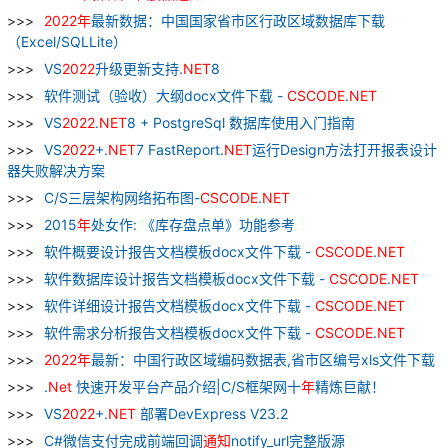
2022
年
最新数据：中国国家省市区行政区域数据库下载
（Excel/SQLLite）
VS
2022
升级更新支持.
NET
8
软件测试（验收）大纲docx文件下载 -
CSCODE
.
NET
VS
2022
.
NET
8 + PostgreSql 数据库使用入门指南
VS
2022
+.
NET
7 FastReport.
NET
运行Design方法打开报表设计
器失败解决方案
C/S三层架构网络拓布图-
CSCODE
.
NET
2015
年
处女作: 《库存盘点单》功能参考
软件概要设计报告文档模板docx文件下载 -
CSCODE
.
NET
软件数据库设计报告文档模板docx文件下载 -
CSCODE
.
NET
软件详细设计报告文档模板docx文件下载 -
CSCODE
.
NET
软件需求分析报告文档模板docx文件下载 -
CSCODE
.
NET
2022
年
最新：中国行政区域编码数据表,省市区编号xls文件下载
.
Net
快速开发平台产品介绍|C/S框架网十
年
精炼巨献！
VS
2022
+.
NET
部署DevExpress V23.2
C#微信支付完成前端回调
通知
notify_url完整版源