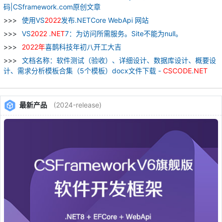
码|CSframework.com原创文章
使用VS
2022
发布.NETCore WebApi 网站
VS
2022
.
NET
7：为访问所需服务。Site不能为null。
2022
年
喜鹊科技年初八开工大吉
文档名称：软件测试（验收）、详细设计、数据库设计、概要设
计、需求分析模板合集（5个模板）docx文件下载 -
CSCODE
.
NET
最新产品
(2024-release)