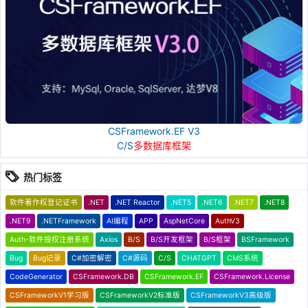
CSFramework.EF V3
C/S
多数据库框架
热门标签
软件著作权登记证书
.NET
.NET Reactor
.NET5
.NET6
.NET7
.NET8
.NET9
.NETFramework
AI编程
APP
AspNetCore
AuthV3
Auth-软件授权注册系统
Axios
B/S
B/S开发框架
B/S框架
BSFramework
Bug
Bug记录
C#加密解密
C#源码
C/S
CHATGPT
CMS系统
CodeGenerator
CSFramework.DB
CSFramework.EF
CSFramework.License
CSFrameworkV1学习版
CSFrameworkV2标准版
CSFrameworkV3高级版