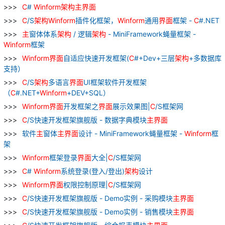
C
#
Winform
架构
主
界面
C
/S
架构
Winform
插件化框架，
Winform
通用
界面
框架 -
C
#.NET
主
窗体体系
架构
/ 逻辑
架构
- MiniFramework蝇量框架 -
Winform
框架
Winform
界面
自适应快速开发框架(
C
#+Dev+三层
架构
+多数据库
支持）
C
/S
架构
多语言
界面
UI框架软件开发框架
（
C
#.NET+
Winform
+DEV+SQL）
Winform
界面
开发框架之
界面
展示效果图|
C
/S框架网
C
/S快速开发框架旗舰版 - 数据字典模块
主
界面
软件
主
窗体
主
界面
设计 - MiniFramework蝇量框架 -
Winform
框
架
Winform
框架登录
界面
大全|
C
/S框架网
C
#
Winform
系统登录(登入/登出)
架构
设计
Winform
界面
权限控制原理|
C
/S框架网
C
/S快速开发框架旗舰版 - Demo实例 - 采购模块
主
界面
C
/S快速开发框架旗舰版 - Demo实例 - 销售模块
主
界面