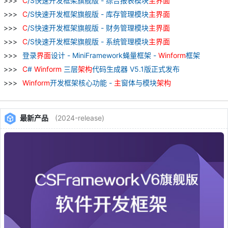
C
/S快速开发框架旗舰版 - 综合报表模块
主
界面
C
/S快速开发框架旗舰版 - 库存管理模块
主
界面
C
/S快速开发框架旗舰版 - 财务管理模块
主
界面
C
/S快速开发框架旗舰版 - 系统管理模块
主
界面
登录
界面
设计 - MiniFramework蝇量框架 -
Winform
框架
C
#
Winform
三层
架构
代码生成器 V5.1版正式发布
Winform
开发框架核心功能 -
主
窗体与模块
架构
最新产品
(2024-release)