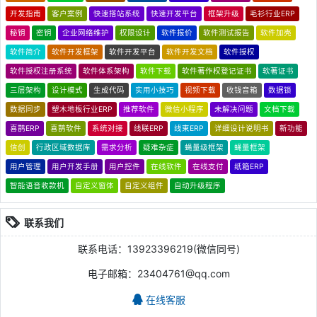
开发指南
客户案例
快速搭站系统
快速开发平台
框架升级
毛衫行业ERP
秘钥
密钥
企业网络维护
权限设计
软件报价
软件测试报告
软件加壳
软件简介
软件开发框架
软件开发平台
软件开发文档
软件授权
软件授权注册系统
软件体系架构
软件下载
软件著作权登记证书
软著证书
三层架构
设计模式
生成代码
实用小技巧
视频下载
收钱音箱
数据锁
数据同步
塑木地板行业ERP
推荐软件
微信小程序
未解决问题
文档下载
喜鹊ERP
喜鹊软件
系统对接
线联ERP
线束ERP
详细设计说明书
新功能
信创
行政区域数据库
需求分析
疑难杂症
蝇量级框架
蝇量框架
用户管理
用户开发手册
用户控件
在线软件
在线支付
纸箱ERP
智能语音收款机
自定义窗体
自定义组件
自动升级程序
联系我们
联系电话：13923396219(微信同号)
电子邮箱：23404761@qq.com
在线客服