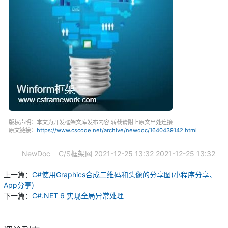
版权声明：本文为开发框架文库发布内容,转载请附上原文出处连接
原文链接：
https://www.cscode.net/archive/newdoc/1640439142.html
NewDoc
C/S框架网
2021-12-25 13:32
2021-12-25 13:32
上一篇：
C#使用Graphics合成二维码和头像的分享图(小程序分享、
App分享)
下一篇：
C#.NET 6 实现全局异常处理