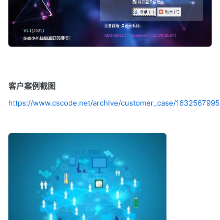
客户案例截图
https://www.cscode.net/archive/customer_case/1632567995