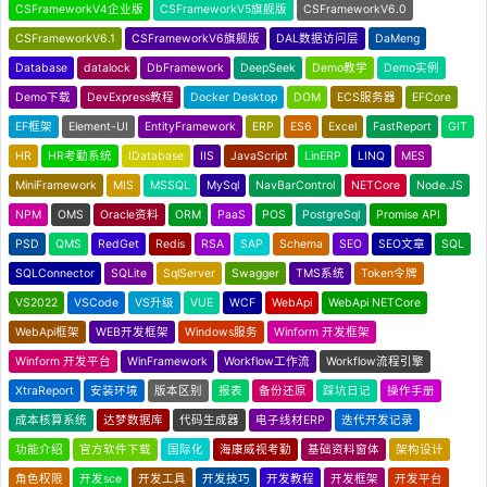
CSFrameworkV4企业版
CSFrameworkV5旗舰版
CSFrameworkV6.0
CSFrameworkV6.1
CSFrameworkV6旗舰版
DAL数据访问层
DaMeng
Database
datalock
DbFramework
DeepSeek
Demo教学
Demo实例
Demo下载
DevExpress教程
Docker Desktop
DOM
ECS服务器
EFCore
EF框架
Element-UI
EntityFramework
ERP
ES6
Excel
FastReport
GIT
HR
HR考勤系统
IDatabase
IIS
JavaScript
LinERP
LINQ
MES
MiniFramework
MIS
MSSQL
MySql
NavBarControl
NETCore
Node.JS
NPM
OMS
Oracle资料
ORM
PaaS
POS
PostgreSql
Promise API
PSD
QMS
RedGet
Redis
RSA
SAP
Schema
SEO
SEO文章
SQL
SQLConnector
SQLite
SqlServer
Swagger
TMS系统
Token令牌
VS2022
VSCode
VS升级
VUE
WCF
WebApi
WebApi NETCore
WebApi框架
WEB开发框架
Windows服务
Winform 开发框架
Winform 开发平台
WinFramework
Workflow工作流
Workflow流程引擎
XtraReport
安装环境
版本区别
报表
备份还原
踩坑日记
操作手册
成本核算系统
达梦数据库
代码生成器
电子线材ERP
迭代开发记录
功能介绍
官方软件下载
国际化
海康威视考勤
基础资料窗体
架构设计
角色权限
开发sce
开发工具
开发技巧
开发教程
开发框架
开发平台