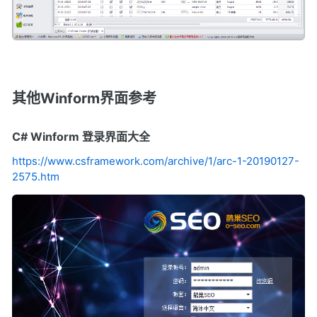
其他Winform界面参考
C# Winform 登录界面大全
https://www.csframework.com/archive/1/arc-1-20190127-
2575.htm