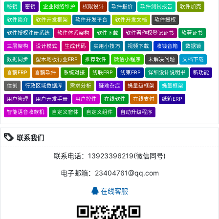
秘钥
密钥
企业网络维护
权限设计
软件报价
软件测试报告
软件加壳
软件简介
软件开发框架
软件开发平台
软件开发文档
软件授权
软件授权注册系统
软件体系架构
软件下载
软件著作权登记证书
软著证书
三层架构
设计模式
生成代码
实用小技巧
视频下载
收钱音箱
数据锁
数据同步
塑木地板行业ERP
推荐软件
微信小程序
未解决问题
文档下载
喜鹊ERP
喜鹊软件
系统对接
线联ERP
线束ERP
详细设计说明书
新功能
信创
行政区域数据库
需求分析
疑难杂症
蝇量级框架
蝇量框架
用户管理
用户开发手册
用户控件
在线软件
在线支付
纸箱ERP
智能语音收款机
自定义窗体
自定义组件
自动升级程序
联系我们
联系电话：13923396219(微信同号)
电子邮箱：23404761@qq.com
在线客服