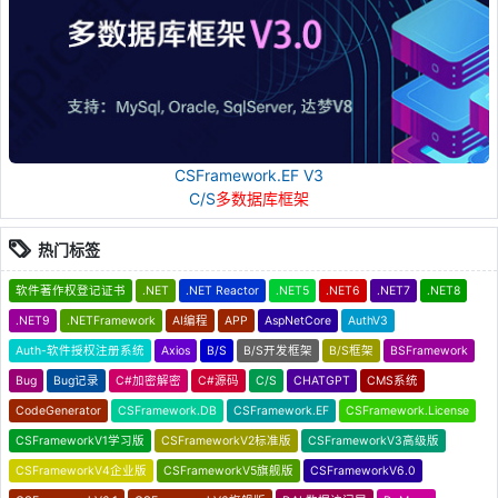
CSFramework.EF V3
C/S
多数据库框架
热门标签
软件著作权登记证书
.NET
.NET Reactor
.NET5
.NET6
.NET7
.NET8
.NET9
.NETFramework
AI编程
APP
AspNetCore
AuthV3
Auth-软件授权注册系统
Axios
B/S
B/S开发框架
B/S框架
BSFramework
Bug
Bug记录
C#加密解密
C#源码
C/S
CHATGPT
CMS系统
CodeGenerator
CSFramework.DB
CSFramework.EF
CSFramework.License
CSFrameworkV1学习版
CSFrameworkV2标准版
CSFrameworkV3高级版
CSFrameworkV4企业版
CSFrameworkV5旗舰版
CSFrameworkV6.0