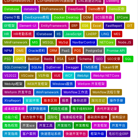
CSFrameworkV6.1
CSFrameworkV6旗舰版
DAL数据访问层
DaMeng
Database
datalock
DbFramework
DeepSeek
Demo教学
Demo实例
Demo下载
DevExpress教程
Docker Desktop
DOM
ECS服务器
EFCore
EF框架
Element-UI
EntityFramework
ERP
ES6
Excel
FastReport
GIT
HR
HR考勤系统
IDatabase
IIS
JavaScript
LinERP
LINQ
MES
MiniFramework
MIS
MSSQL
MySql
NavBarControl
NETCore
Node.JS
NPM
OMS
Oracle资料
ORM
PaaS
POS
PostgreSql
Promise API
PSD
QMS
RedGet
Redis
RSA
SAP
Schema
SEO
SEO文章
SQL
SQLConnector
SQLite
SqlServer
Swagger
TMS系统
Token令牌
VS2022
VSCode
VS升级
VUE
WCF
WebApi
WebApi NETCore
WebApi框架
WEB开发框架
Windows服务
Winform 开发框架
Winform 开发平台
WinFramework
Workflow工作流
Workflow流程引擎
XtraReport
安装环境
版本区别
报表
备份还原
踩坑日记
操作手册
成本核算系统
达梦数据库
代码生成器
电子线材ERP
迭代开发记录
功能介绍
官方软件下载
国际化
海康威视考勤
基础资料窗体
架构设计
角色权限
开发sce
开发工具
开发技巧
开发教程
开发框架
开发平台
开发指南
客户案例
快速搭站系统
快速开发平台
框架升级
毛衫行业ERP