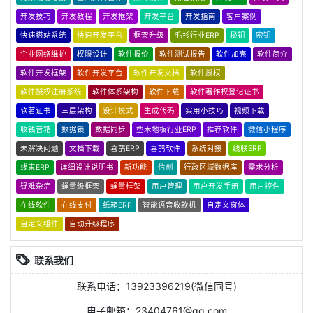
开发技巧
开发教程
开发框架
开发平台
开发指南
客户案例
快速搭站系统
快速开发平台
框架升级
毛衫行业ERP
秘钥
密钥
企业网络维护
权限设计
软件报价
软件测试报告
软件加壳
软件简介
软件开发框架
软件开发平台
软件开发文档
软件授权
软件授权注册系统
软件体系架构
软件下载
软件著作权登记证书
软著证书
三层架构
设计模式
生成代码
实用小技巧
视频下载
收钱音箱
数据锁
数据同步
塑木地板行业ERP
推荐软件
微信小程序
未解决问题
文档下载
喜鹊ERP
喜鹊软件
系统对接
线联ERP
线束ERP
详细设计说明书
新功能
信创
行政区域数据库
需求分析
疑难杂症
蝇量级框架
蝇量框架
用户管理
用户开发手册
用户控件
在线软件
在线支付
纸箱ERP
智能语音收款机
自定义窗体
自定义组件
自动升级程序
联系我们
联系电话：13923396219(微信同号)
电子邮箱：23404761@qq.com