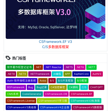
CSFramework.EF V3
C/S
多数据库框架
热门标签
软件著作权登记证书
.NET
.NET Reactor
.NET5
.NET6
.NET7
.NET8
.NET9
.NETFramework
AI编程
APP
AspNetCore
AuthV3
Auth-软件授权注册系统
Axios
B/S
B/S开发框架
B/S框架
BSFramework
Bug
Bug记录
C#加密解密
C#源码
C/S
CHATGPT
CMS系统
CodeGenerator
CSFramework.DB
CSFramework.EF
CSFramework.License
CSFrameworkV1学习版
CSFrameworkV2标准版
CSFrameworkV3高级版
CSFrameworkV4企业版
CSFrameworkV5旗舰版