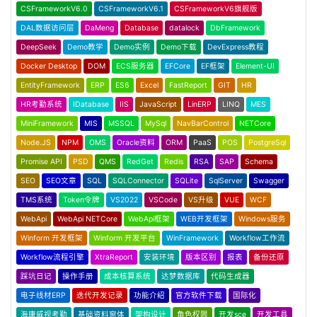
CSFrameworkV6.0
CSFrameworkV6.1
CSFrameworkV6旗舰版
DAL数据访问层
DaMeng
Database
datalock
DbFramework
DeepSeek
Demo教学
Demo实例
Demo下载
DevExpress教程
Docker Desktop
DOM
ECS服务器
EFCore
EF框架
Element-UI
EntityFramework
ERP
ES6
Excel
FastReport
GIT
HR
HR考勤系统
IDatabase
IIS
JavaScript
LinERP
LINQ
MES
MiniFramework
MIS
MSSQL
MySql
NavBarControl
NETCore
Node.JS
NPM
OMS
Oracle资料
ORM
PaaS
POS
PostgreSql
Promise API
PSD
QMS
RedGet
Redis
RSA
SAP
Schema
SEO
SEO文章
SQL
SQLConnector
SQLite
SqlServer
Swagger
TMS系统
Token令牌
VS2022
VSCode
VS升级
VUE
WCF
WebApi
WebApi NETCore
WebApi框架
WEB开发框架
Windows服务
Winform 开发框架
Winform 开发平台
WinFramework
Workflow工作流
Workflow流程引擎
XtraReport
安装环境
版本区别
报表
备份还原
踩坑日记
操作手册
成本核算系统
达梦数据库
代码生成器
电子线材ERP
迭代开发记录
功能介绍
官方软件下载
国际化
海康威视考勤
基础资料窗体
架构设计
角色权限
开发sce
开发工具