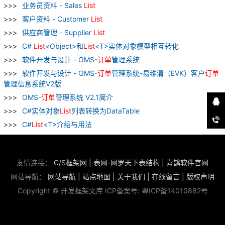
业务员资料 - Sales
List
客户资料 - Customer
List
供应商管理 - Supplier
List
C#
List
<Object>和
List
<T>实体对象模型相互转化
软件开发与设计 - OMS-
订单
管理系统
软件开发与设计 - OMS-
订单
管理系统-易维清（EVK）客户
订单
管理信息系统V2版
OMS-
订单
管理系统 V2.1简介
C#实体对象
List
列表转换为DataTable
C#
List
<T>介绍与用法
友情连接：
C/S框架网
|
表网-网罗天下表结构
|
喜鹊软件官网
网站导航：
网站导航
|
站点地图
|
关于我们
|
在线留言
|
版权声明
Copyright © 开发框架文库 ICP备案号:
粤ICP备14010882号