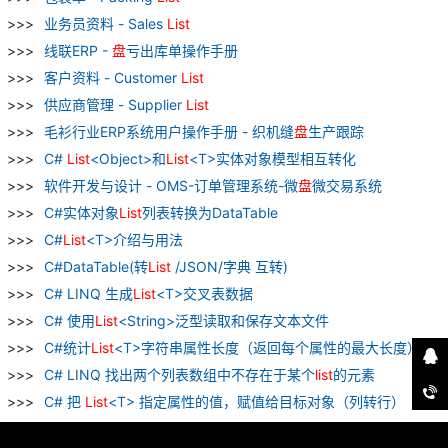
业务员资料 - Sales
List
线联ERP -
盘
亏出库单操作手册
客户资料 - Customer
List
供应商管理 - Supplier
List
毛衫行业ERP系统用户操作手册 - 织机缝
盘
生产跟踪
C#
List
<Object>和
List
<T>实体对象模型相互转化
软件开发与设计 - OMS-订单管理系统-微
盘
微交易系统
C#实体对象
List
列表转换为DataTable
C#
List
<T>介绍与用法
C#DataTable(转
List
/JSON/字典 互转)
C# LINQ 生成
List
<T>交叉表数据
C# 使用
List
<String>泛型读取和保存文本文件
C#统计
List
<T>字符串属性长度（返回每个属性的最大长度）
C# LINQ 找出两个列表数组中不存在于某个
list
的元素
C# 把
List
<T> 指定属性的值，赋值给目标对象（列转行）