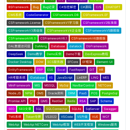
BSFramework
Bug
Bug记录
C#加密解密
C#源码
C/S
CHATGPT
CMS系统
CodeGenerator
CSFramework.DB
CSFramework.EF
CSFramework.License
CSFrameworkV1学习版
CSFrameworkV2标准版
CSFrameworkV3高级版
CSFrameworkV4企业版
CSFrameworkV5旗舰版
CSFrameworkV6.0
CSFrameworkV6.1
CSFrameworkV6旗舰版
DAL数据访问层
DaMeng
Database
datalock
DbFramework
DeepSeek
Demo教学
Demo实例
Demo下载
DevExpress教程
Docker Desktop
DOM
ECS服务器
EFCore
EF框架
Element-UI
EntityFramework
ERP
ES6
Excel
FastReport
GIT
HR
HR考勤系统
IDatabase
IIS
JavaScript
LinERP
LINQ
MES
MiniFramework
MIS
MSSQL
MySql
NavBarControl
NETCore
Node.JS
NPM
OMS
Oracle资料
ORM
PaaS
POS
PostgreSql
Promise API
PSD
QMS
RedGet
Redis
RSA
SAP
Schema
SEO
SEO文章
SQL
SQLConnector
SQLite
SqlServer
Swagger
TMS系统
Token令牌
VS2022
VSCode
VS升级
VUE
WCF
WebApi
WebApi NETCore
WebApi框架
WEB开发框架
Windows服务