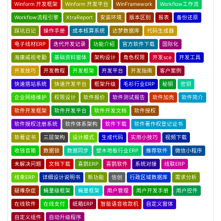
Winform 开发框架
Winform 开发平台
WinFramework
Workflow工作流
Workflow流程引擎
XtraReport
安装环境
版本区别
报表
备份还原
踩坑日记
操作手册
成本核算系统
达梦数据库
代码生成器
电子线材ERP
迭代开发记录
功能介绍
官方软件下载
国际化
海康威视考勤
基础资料窗体
架构设计
角色权限
开发sce
开发工具
开发技巧
开发教程
开发框架
开发平台
开发指南
客户案例
快速搭站系统
快速开发平台
框架升级
毛衫行业ERP
秘钥
密钥
企业网络维护
权限设计
软件报价
软件测试报告
软件加壳
软件简介
软件开发框架
软件开发平台
软件开发文档
软件授权
软件授权注册系统
软件体系架构
软件下载
软件著作权登记证书
软著证书
三层架构
设计模式
生成代码
实用小技巧
视频下载
收钱音箱
数据锁
数据同步
塑木地板行业ERP
推荐软件
微信小程序
未解决问题
文档下载
喜鹊ERP
喜鹊软件
系统对接
线联ERP
线束ERP
详细设计说明书
新功能
信创
行政区域数据库
需求分析
疑难杂症
蝇量级框架
蝇量框架
用户管理
用户开发手册
用户控件
在线软件
在线支付
纸箱ERP
智能语音收款机
自定义窗体
自定义组件
自动升级程序