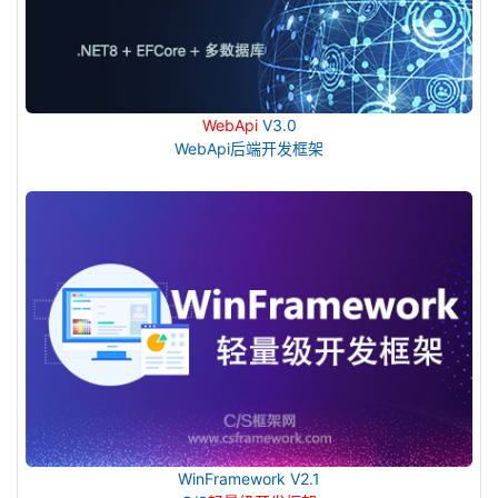
WebApi
V3.0
WebApi后端开发框架
WinFramework V2.1