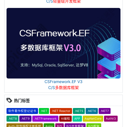
C/S
轻量级开发框架
CSFramework.EF V3
C/S
多数据库框架
热门标签
软件著作权登记证书
.NET
.NET Reactor
.NET5
.NET6
.NET7
.NET8
.NET9
.NETFramework
AI编程
APP
AspNetCore
AuthV3
Auth-软件授权注册系统
Axios
B/S
B/S开发框架
B/S框架