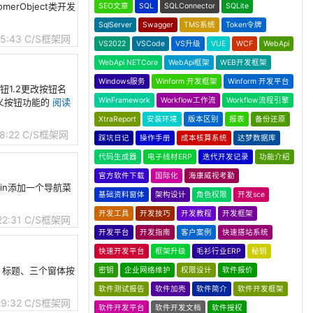
erObject类开发
SEO文章
SQL
SQLConnector
SQLite
SqlServer
Swagger
TMS系统
Token令牌
55:43
C/S框架网
VS2022
VSCode
VS升级
VUE
WCF
WebApi
WebApi NETCore
WebApi框架
WEB开发框架
Windows服务
Winform 开发框架
Winform 开发平台
钮1.2更改按钮名
WinFramework
Workflow工作流
Workflow流程引擎
属性定义按钮功能的
阅读
XtraReport
安装环境
版本区别
报表
备份还原
8:22
C/S框架网
踩坑日记
操作手册
成本核算系统
达梦数据库
代码生成器
电子线材ERP
迭代开发记录
功能介绍
官方软件下载
国际化
海康威视考勤
Main添加一个导航菜
基础资料窗体
架构设计
角色权限
开发sce
开发工具
开发技巧
开发教程
开发框架
22:31
C/S框架网
开发平台
开发指南
客户案例
快速搭站系统
快速开发平台
框架升级
毛衫行业ERP
秘钥
o）、标题、三个窗体按
密钥
企业网络维护
权限设计
软件报价
软件测试报告
软件加壳
软件简介
软件开发框架
29:32
C/S框架网
软件开发平台
软件开发文档
软件授权