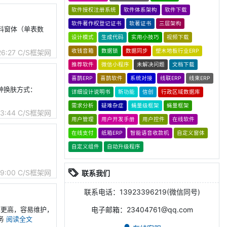
软件授权注册系统
软件体系架构
软件下载
软件著作权登记证书
软著证书
三层架构
资料窗体（单表数
设计模式
生成代码
实用小技巧
视频下载
收钱音箱
数据锁
数据同步
塑木地板行业ERP
26:27
C/S框架网
推荐软件
微信小程序
未解决问题
文档下载
喜鹊ERP
喜鹊软件
系统对接
线联ERP
线束ERP
两种换肤方式：
详细设计说明书
新功能
信创
行政区域数据库
需求分析
疑难杂症
蝇量级框架
蝇量框架
13:44
C/S框架网
用户管理
用户开发手册
用户控件
在线软件
在线支付
纸箱ERP
智能语音收款机
自定义窗体
自定义组件
自动升级程序
09:00
C/S框架网
联系我们
联系电话：13923396219(微信同号)
效率更高，容易维护，
电子邮箱：23404761@qq.com
服务
阅读全文