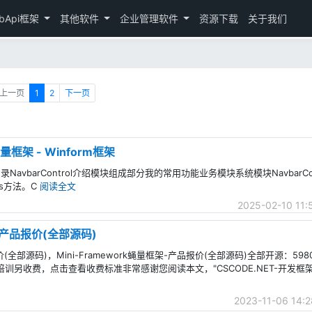
bApi框架
其他软件
企业管理软件
资源下载
关于我们
上一页
1
2
下一页
蝇量框架 - Winform框架
m框架目录NavbarControl介绍模块组成部分我的常用功能业务模块系统模块NavbarC
ts方法。C
阅读全文
2025-02-10 11:
 - 产品报价(全部源码)
产品报价(全部源码)，Mini-Framework蝇量框架-产品报价(全部源码)全部开源：5
训另收费，点击查看收费标准非常感谢您阅读本文，"CSCODE.NET-开发框
2023-11-06 14:2