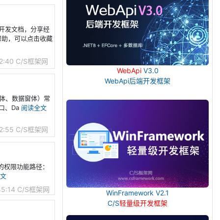
件开发文档，分享经
帮助，可以点击收藏
2:40
C/S框架网
WebApi
V3.0
WebApi后端开发框架
主窗体、数据窗体）常
接口、Da
阅读全文
2:55
C/S框架网
我的权限功能路径：
文
45:14
C/S框架网
WinFramework V2.1
C/S
轻量级开发框架