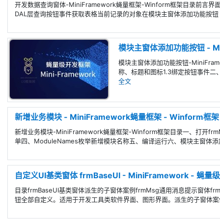
开发数据查询窗体-MiniFramework蝇量框架-Winform框架目录前言界
DAL层查询按钮事件获取表格当前记录的对象在模块主窗体添加功能按钮【查
模块主窗体添加功能按钮 - Min
模块主窗体添加功能按钮-MiniFra
称、标题和图标1.3绑定按钮事件二、OnBu
全文
新增业务模块 - MiniFramework蝇量框架 - Winform框架
新增业务模块-MiniFramework蝇量框架-Winform框架目录一、打开frmM
单四、ModuleNames枚举新增模块名称五、编译运行六、模块主窗体添
自定义UI基类窗体 frmBaseUI - MiniFramework - 蝇
目录frmBaseUI基类窗体派生的子窗体案例frmMsg通用消息提示窗体fr
钮全部自定义。适用于开发工具类软件界面、图形界面。派生的子窗体案例frm