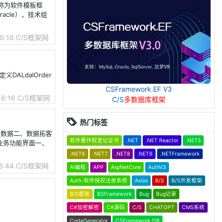
也称为软件模板框
acle），技术组
0:16
C/S框架网
DALdalOrder
CSFramework.EF V3
16:16
C/S框架网
C/S
多数据库框架
热门标签
全景数据二、数据拓客
软件著作权登记证书
.NET
.NET Reactor
.NET5
界面业务功能界面一、
.NET6
.NET7
.NET8
.NET9
.NETFramework
8:44
C/S框架网
AI编程
APP
AspNetCore
AuthV3
Auth-软件授权注册系统
Axios
B/S
B/S开发框架
B/S框架
BSFramework
Bug
Bug记录
C#加密解密
C#源码
C/S
CHATGPT
CMS系统
CodeGenerator
CSFramework.DB