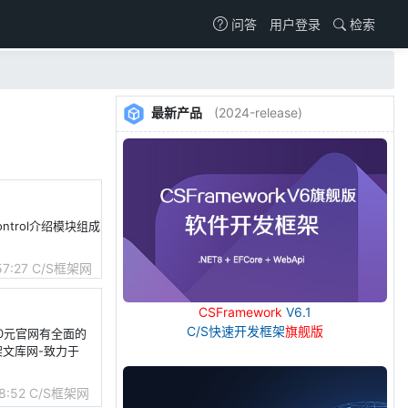
用户登录
检索
问答
最新产品
(2024-release)
ontrol介绍模块组成
57:27
C/S框架网
CSFramework
V6.1
C/S快速开发框架
旗舰版
980元官网有全面的
架文库网-致力于
8:52
C/S框架网