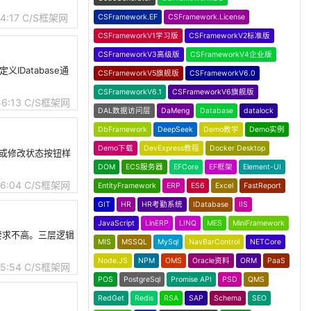
4:17
C/S框架网
CSFramework.EF
CSFramework.License
CSFrameworkV1学习版
CSFrameworkV2标准版
CSFrameworkV3高级版
CSFrameworkV4企业版
IDatabase通
CSFrameworkV5旗舰版
CSFrameworkV6.0
CSFrameworkV6.1
CSFrameworkV6旗舰版
56:13
C/S框架网
DAL数据访问层
DaMeng
Database
datalock
DbFramework
DeepSeek
Demo教学
Demo实例
Demo下载
DevExpress教程
Docker Desktop
、新增或修改状态按钮样
DOM
ECS服务器
EFCore
EF框架
Element-UI
56:04
C/S框架网
EntityFramework
ERP
ES6
Excel
FastReport
GIT
HR
HR考勤系统
IDatabase
IIS
JavaScript
LinERP
LINQ
MES
MiniFramework
术要求不高。三层逻辑
MIS
MSSQL
MySql
NavBarControl
NETCore
Node.JS
NPM
OMS
Oracle资料
ORM
PaaS
55:54
C/S框架网
POS
PostgreSql
Promise API
PSD
QMS
RedGet
Redis
RSA
SAP
Schema
SEO