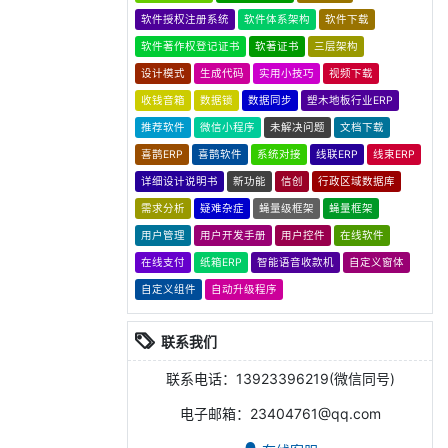
软件授权注册系统
软件体系架构
软件下载
软件著作权登记证书
软著证书
三层架构
设计模式
生成代码
实用小技巧
视频下载
收钱音箱
数据锁
数据同步
塑木地板行业ERP
推荐软件
微信小程序
未解决问题
文档下载
喜鹊ERP
喜鹊软件
系统对接
线联ERP
线束ERP
详细设计说明书
新功能
信创
行政区域数据库
需求分析
疑难杂症
蝇量级框架
蝇量框架
用户管理
用户开发手册
用户控件
在线软件
在线支付
纸箱ERP
智能语音收款机
自定义窗体
自定义组件
自动升级程序
联系我们
联系电话：13923396219(微信同号)
电子邮箱：23404761@qq.com