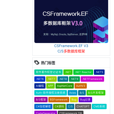
CSFramework.EF V3
C/S
多数据库框架
热门标签
软件著作权登记证书
.NET
.NET Reactor
.NET5
.NET6
.NET7
.NET8
.NET9
.NETFramework
AI编程
APP
AspNetCore
AuthV3
Auth-软件授权注册系统
Axios
B/S
B/S开发框架
B/S框架
BSFramework
Bug
Bug记录
C#加密解密
C#源码
C/S
CHATGPT
CMS系统
CodeGenerator
CSFramework.DB