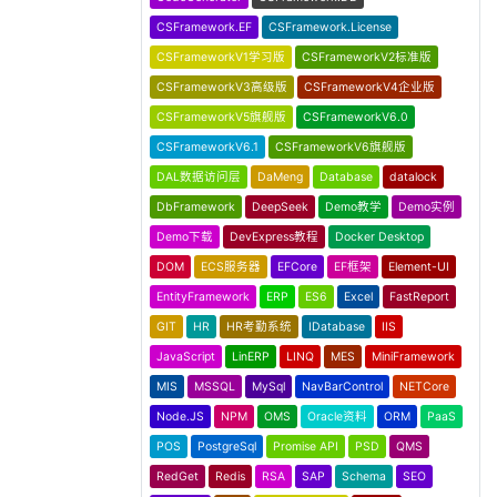
CSFramework.EF
CSFramework.License
CSFrameworkV1学习版
CSFrameworkV2标准版
CSFrameworkV3高级版
CSFrameworkV4企业版
CSFrameworkV5旗舰版
CSFrameworkV6.0
CSFrameworkV6.1
CSFrameworkV6旗舰版
DAL数据访问层
DaMeng
Database
datalock
DbFramework
DeepSeek
Demo教学
Demo实例
Demo下载
DevExpress教程
Docker Desktop
DOM
ECS服务器
EFCore
EF框架
Element-UI
EntityFramework
ERP
ES6
Excel
FastReport
GIT
HR
HR考勤系统
IDatabase
IIS
JavaScript
LinERP
LINQ
MES
MiniFramework
MIS
MSSQL
MySql
NavBarControl
NETCore
Node.JS
NPM
OMS
Oracle资料
ORM
PaaS
POS
PostgreSql
Promise API
PSD
QMS
RedGet
Redis
RSA
SAP
Schema
SEO