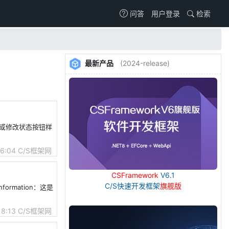
用户登录
检索
问答
最新产品
(2024-release)
、新增或修改状态按钮样
56:04
C/S框架网
CSFramework
V6.1
C/S快速开发框架
旗舰版
formation：这是
18:13
C/S框架网