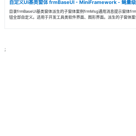
自定义UI基类窗体 frmBaseUI - MiniFramework - 蝇
目录frmBaseUI基类窗体派生的子窗体案例frmMsg通用消息提示窗体fr
钮全部自定义。适用于开发工具类软件界面、图形界面。派生的子窗体案例frm
;