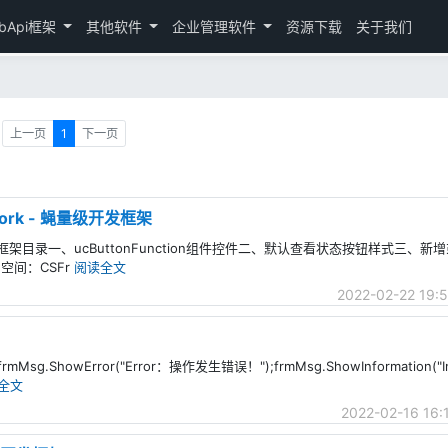
bApi框架
其他软件
企业管理软件
资源下载
关于我们
上一页
1
下一页
ework - 蝇量级开发框架
蝇量级开发框架目录一、ucButtonFunction组件控件二、默认查看状态按钮样式三
命名空间：CSFr
阅读全文
2022-02-22 19:
Error("Error：操作发生错误！");frmMsg.ShowInformation("In
全文
2022-02-16 16: