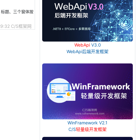
o）、标题、三个窗体按
29:32
C/S框架网
WebApi
V3.0
WebApi后端开发框架
WinFramework V2.1
C/S
轻量级开发框架