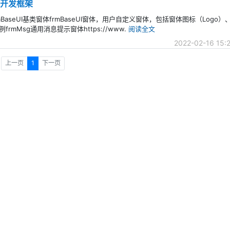
量级开发框架
mBaseUI基类窗体frmBaseUI窗体，用户自定义窗体，包括窗体图标（Log
Msg通用消息提示窗体https://www.
阅读全文
2022-02-16 15:
上一页
1
下一页