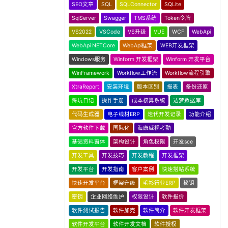
SEO文章
SQL
SQLConnector
SQLite
SqlServer
Swagger
TMS系统
Token令牌
VS2022
VSCode
VS升级
VUE
WCF
WebApi
WebApi NETCore
WebApi框架
WEB开发框架
Windows服务
Winform 开发框架
Winform 开发平台
WinFramework
Workflow工作流
Workflow流程引擎
XtraReport
安装环境
版本区别
报表
备份还原
踩坑日记
操作手册
成本核算系统
达梦数据库
代码生成器
电子线材ERP
迭代开发记录
功能介绍
官方软件下载
国际化
海康威视考勤
基础资料窗体
架构设计
角色权限
开发sce
开发工具
开发技巧
开发教程
开发框架
开发平台
开发指南
客户案例
快速搭站系统
快速开发平台
框架升级
毛衫行业ERP
秘钥
密钥
企业网络维护
权限设计
软件报价
软件测试报告
软件加壳
软件简介
软件开发框架
软件开发平台
软件开发文档
软件授权