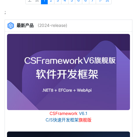
上一页
1
2
3
4
5
6
6
7
下一页
;
最新产品
(2024-release)
CSFramework
V6.1
C/S快速开发框架
旗舰版