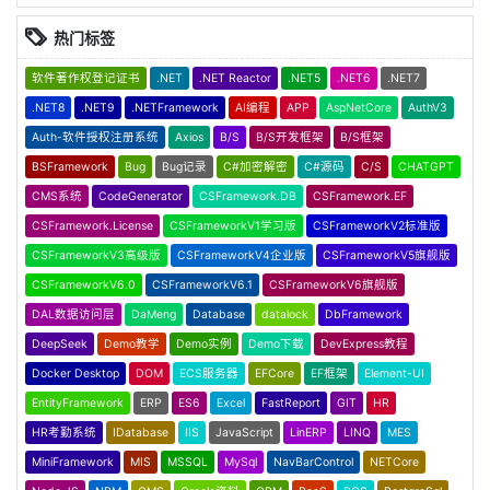
热门标签
软件著作权登记证书
.NET
.NET Reactor
.NET5
.NET6
.NET7
.NET8
.NET9
.NETFramework
AI编程
APP
AspNetCore
AuthV3
Auth-软件授权注册系统
Axios
B/S
B/S开发框架
B/S框架
BSFramework
Bug
Bug记录
C#加密解密
C#源码
C/S
CHATGPT
CMS系统
CodeGenerator
CSFramework.DB
CSFramework.EF
CSFramework.License
CSFrameworkV1学习版
CSFrameworkV2标准版
CSFrameworkV3高级版
CSFrameworkV4企业版
CSFrameworkV5旗舰版
CSFrameworkV6.0
CSFrameworkV6.1
CSFrameworkV6旗舰版
DAL数据访问层
DaMeng
Database
datalock
DbFramework
DeepSeek
Demo教学
Demo实例
Demo下载
DevExpress教程
Docker Desktop
DOM
ECS服务器
EFCore
EF框架
Element-UI
EntityFramework
ERP
ES6
Excel
FastReport
GIT
HR
HR考勤系统
IDatabase
IIS
JavaScript
LinERP
LINQ
MES
MiniFramework
MIS
MSSQL
MySql
NavBarControl
NETCore