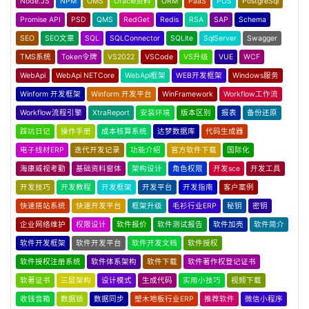
Node.JS
NPM
OMS
Oracle资料
ORM
PaaS
POS
PostgreSql
Promise API
PSD
QMS
RedGet
Redis
RSA
SAP
Schema
SEO
SEO文章
SQL
SQLConnector
SQLite
SqlServer
Swagger
TMS系统
Token令牌
VS2022
VSCode
VS升级
VUE
WCF
WebApi
WebApi NETCore
WebApi框架
WEB开发框架
Windows服务
Winform 开发框架
Winform 开发平台
WinFramework
Workflow工作流
Workflow流程引擎
XtraReport
安装环境
版本区别
报表
备份还原
踩坑日记
操作手册
成本核算系统
达梦数据库
代码生成器
电子线材ERP
迭代开发记录
功能介绍
官方软件下载
国际化
海康威视考勤
基础资料窗体
架构设计
角色权限
开发sce
开发工具
开发技巧
开发教程
开发框架
开发平台
开发指南
客户案例
快速搭站系统
快速开发平台
框架升级
毛衫行业ERP
秘钥
密钥
企业网络维护
权限设计
软件报价
软件测试报告
软件加壳
软件简介
软件开发框架
软件开发平台
软件开发文档
软件授权
软件授权注册系统
软件体系架构
软件下载
软件著作权登记证书
软著证书
三层架构
设计模式
生成代码
实用小技巧
视频下载
收钱音箱
数据锁
数据同步
塑木地板行业ERP
推荐软件
微信小程序