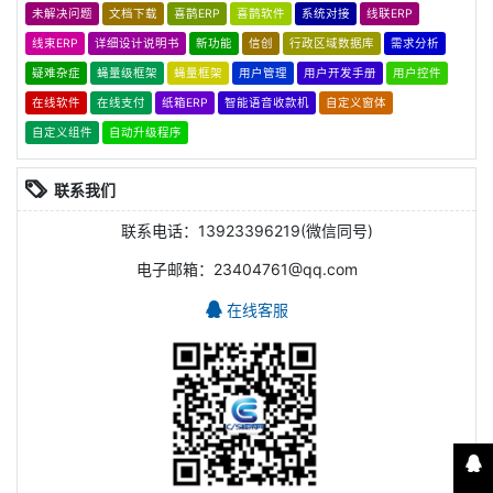
未解决问题
文档下载
喜鹊ERP
喜鹊软件
系统对接
线联ERP
线束ERP
详细设计说明书
新功能
信创
行政区域数据库
需求分析
疑难杂症
蝇量级框架
蝇量框架
用户管理
用户开发手册
用户控件
在线软件
在线支付
纸箱ERP
智能语音收款机
自定义窗体
自定义组件
自动升级程序
联系我们
联系电话：13923396219(微信同号)
电子邮箱：23404761@qq.com
在线客服