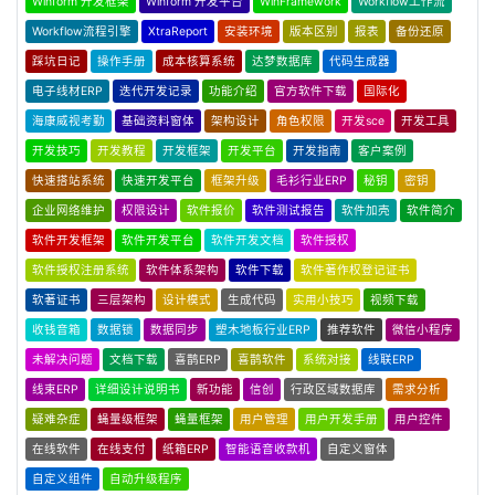
Winform 开发框架
Winform 开发平台
WinFramework
Workflow工作流
Workflow流程引擎
XtraReport
安装环境
版本区别
报表
备份还原
踩坑日记
操作手册
成本核算系统
达梦数据库
代码生成器
电子线材ERP
迭代开发记录
功能介绍
官方软件下载
国际化
海康威视考勤
基础资料窗体
架构设计
角色权限
开发sce
开发工具
开发技巧
开发教程
开发框架
开发平台
开发指南
客户案例
快速搭站系统
快速开发平台
框架升级
毛衫行业ERP
秘钥
密钥
企业网络维护
权限设计
软件报价
软件测试报告
软件加壳
软件简介
软件开发框架
软件开发平台
软件开发文档
软件授权
软件授权注册系统
软件体系架构
软件下载
软件著作权登记证书
软著证书
三层架构
设计模式
生成代码
实用小技巧
视频下载
收钱音箱
数据锁
数据同步
塑木地板行业ERP
推荐软件
微信小程序
未解决问题
文档下载
喜鹊ERP
喜鹊软件
系统对接
线联ERP
线束ERP
详细设计说明书
新功能
信创
行政区域数据库
需求分析
疑难杂症
蝇量级框架
蝇量框架
用户管理
用户开发手册
用户控件
在线软件
在线支付
纸箱ERP
智能语音收款机
自定义窗体
自定义组件
自动升级程序