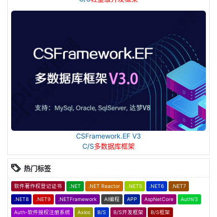
CSFramework.EF V3
C/S
多数据库框架
热门标签
软件著作权登记证书
.NET
.NET Reactor
.NET5
.NET6
.NET7
.NET8
.NET9
.NETFramework
AI编程
APP
AspNetCore
AuthV3
Auth-软件授权注册系统
Axios
B/S
B/S开发框架
B/S框架