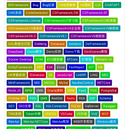
BSFramework
Bug
Bug记录
C#加密解密
C#源码
C/S
CHATGPT
CMS系统
CodeGenerator
CSFramework.DB
CSFramework.EF
CSFramework.License
CSFrameworkV1学习版
CSFrameworkV2标准版
CSFrameworkV3高级版
CSFrameworkV4企业版
CSFrameworkV5旗舰版
CSFrameworkV6.0
CSFrameworkV6.1
CSFrameworkV6旗舰版
DAL数据访问层
DaMeng
Database
datalock
DbFramework
DeepSeek
Demo教学
Demo实例
Demo下载
DevExpress教程
Docker Desktop
DOM
ECS服务器
EFCore
EF框架
Element-UI
EntityFramework
ERP
ES6
Excel
FastReport
GIT
HR
HR考勤系统
IDatabase
IIS
JavaScript
LinERP
LINQ
MES
MiniFramework
MIS
MSSQL
MySql
NavBarControl
NETCore
Node.JS
NPM
OMS
Oracle资料
ORM
PaaS
POS
PostgreSql
Promise API
PSD
QMS
RedGet
Redis
RSA
SAP
Schema
SEO
SEO文章
SQL
SQLConnector
SQLite
SqlServer
Swagger
TMS系统
Token令牌
VS2022
VSCode
VS升级
VUE
WCF
WebApi
WebApi NETCore
WebApi框架
WEB开发框架
Windows服务