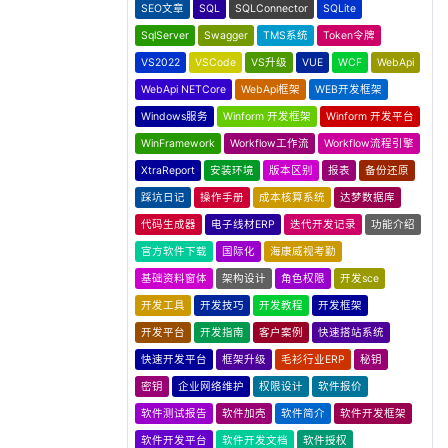
SEO文章
SQL
SQLConnector
SQLite
SqlServer
Swagger
TMS系统
Token令牌
VS2022
VSCode
VS升级
VUE
WCF
WebApi
WebApi NETCore
WebApi框架
WEB开发框架
Windows服务
Winform 开发框架
Winform 开发平台
WinFramework
Workflow工作流
Workflow流程引擎
XtraReport
安装环境
版本区别
报表
备份还原
踩坑日记
操作手册
成本核算系统
达梦数据库
代码生成器
电子线材ERP
迭代开发记录
功能介绍
官方软件下载
国际化
海康威视考勤
基础资料窗体
架构设计
角色权限
开发sce
开发工具
开发技巧
开发教程
开发框架
开发平台
开发指南
客户案例
快速搭站系统
快速开发平台
框架升级
毛衫行业ERP
秘钥
密钥
企业网络维护
权限设计
软件报价
软件测试报告
软件加壳
软件简介
软件开发框架
软件开发平台
软件开发文档
软件授权