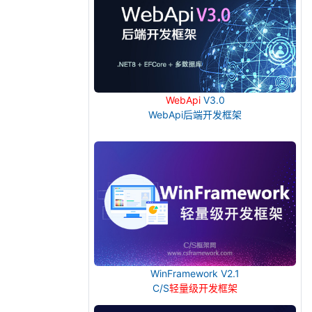
WebApi
V3.0
WebApi后端开发框架
WinFramework V2.1
C/S
轻量级开发框架