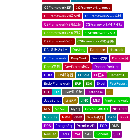
CSFramework.EF
CSFramework.License
CSFrameworkV1学习版
CSFrameworkV2标准版
CSFrameworkV3高级版
CSFrameworkV4企业版
CSFrameworkV5旗舰版
CSFrameworkV6.0
CSFrameworkV6.1
CSFrameworkV6旗舰版
DAL数据访问层
DaMeng
Database
datalock
DbFramework
DeepSeek
Demo教学
Demo实例
Demo下载
DevExpress教程
Docker Desktop
DOM
ECS服务器
EFCore
EF框架
Element-UI
EntityFramework
ERP
ES6
Excel
FastReport
GIT
HR
HR考勤系统
IDatabase
IIS
JavaScript
LinERP
LINQ
MES
MiniFramework
MIS
MSSQL
MySql
NavBarControl
NETCore
Node.JS
NPM
OMS
Oracle资料
ORM
PaaS
POS
PostgreSql
Promise API
PSD
QMS
RedGet
Redis
RSA
SAP
Schema
SEO