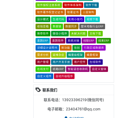
软件授权注册系统
软件体系架构
软件下载
软件著作权登记证书
软著证书
三层架构
设计模式
生成代码
实用小技巧
视频下载
收钱音箱
数据锁
数据同步
塑木地板行业ERP
推荐软件
微信小程序
未解决问题
文档下载
喜鹊ERP
喜鹊软件
系统对接
线联ERP
线束ERP
详细设计说明书
新功能
信创
行政区域数据库
需求分析
疑难杂症
蝇量级框架
蝇量框架
用户管理
用户开发手册
用户控件
在线软件
在线支付
纸箱ERP
智能语音收款机
自定义窗体
自定义组件
自动升级程序
联系我们
联系电话：13923396219(微信同号)
电子邮箱：23404761@qq.com