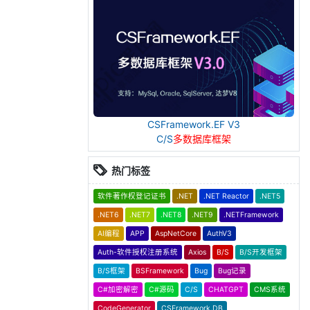
CSFramework.EF V3
C/S
多数据库框架
热门标签
软件著作权登记证书
.NET
.NET Reactor
.NET5
.NET6
.NET7
.NET8
.NET9
.NETFramework
AI编程
APP
AspNetCore
AuthV3
Auth-软件授权注册系统
Axios
B/S
B/S开发框架
B/S框架
BSFramework
Bug
Bug记录
C#加密解密
C#源码
C/S
CHATGPT
CMS系统
CodeGenerator
CSFramework.DB