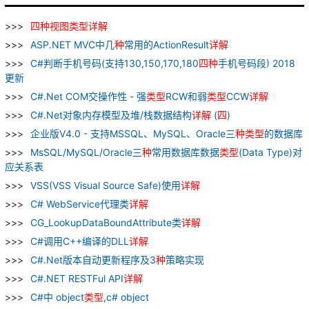
四
种
视图
类型
详解
ASP.NET MVC中几
种
常用的ActionResult
详解
C#判断手机号码(支持130,150,170,180
四
种
手机号码段) 2018
更新
C#.Net COM交操作性 - 强
类型
RCW和弱
类型
CCW
详解
C#.Net对象内存模型及堆/栈数据结构
详解
(
四
)
企业版V4.0 - 支持MSSQL、MySQL、Oracle三
种
类型
的数据库
MsSQL/MySQL/Oracle三
种
常用数据库数据
类型
(Data Type)对
应关系表
VSS(VSS Visual Source Safe)使用
详解
C# WebService代理类
详解
CG_LookupDataBoundAttribute类
详解
C#调用C++编译的DLL
详解
C#.Net版本自动更新程序及3
种
策略实现
C#.NET RESTFul API
详解
C#中 object
类型
,c# object