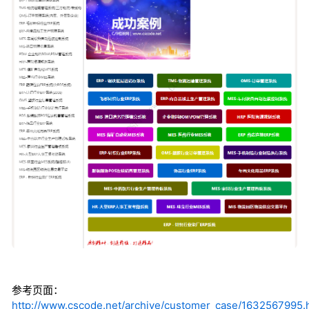
参考页面：
http://www.cscode.net/archive/customer_case/1632567995.