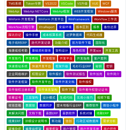
TMS系统
Token令牌
VS2022
VSCode
VS升级
VUE
WCF
WebApi
WebApi NETCore
WebApi框架
WEB开发框架
Windows服务
Winform 开发框架
Winform 开发平台
WinFramework
Workflow工作流
Workflow流程引擎
XtraReport
安装环境
版本区别
报表
备份还原
踩坑日记
操作手册
成本核算系统
达梦数据库
代码生成器
电子线材ERP
迭代开发记录
功能介绍
官方软件下载
国际化
海康威视考勤
基础资料窗体
架构设计
角色权限
开发sce
开发工具
开发技巧
开发教程
开发框架
开发平台
开发指南
客户案例
快速搭站系统
快速开发平台
框架升级
毛衫行业ERP
秘钥
密钥
企业网络维护
权限设计
软件报价
软件测试报告
软件加壳
软件简介
软件开发框架
软件开发平台
软件开发文档
软件授权
软件授权注册系统
软件体系架构
软件下载
软件著作权登记证书
软著证书
三层架构
设计模式
生成代码
实用小技巧
视频下载
收钱音箱
数据锁
数据同步
塑木地板行业ERP
推荐软件
微信小程序
未解决问题
文档下载
喜鹊ERP
喜鹊软件
系统对接
线联ERP
线束ERP
详细设计说明书
新功能
信创
行政区域数据库
需求分析
疑难杂症
蝇量级框架
蝇量框架
用户管理
用户开发手册
用户控件