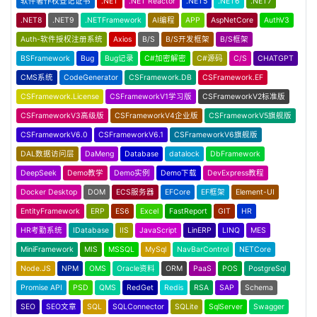
软件著作权登记证书
.NET
.NET Reactor
.NET5
.NET6
.NET7
.NET8
.NET9
.NETFramework
AI编程
APP
AspNetCore
AuthV3
Auth-软件授权注册系统
Axios
B/S
B/S开发框架
B/S框架
BSFramework
Bug
Bug记录
C#加密解密
C#源码
C/S
CHATGPT
CMS系统
CodeGenerator
CSFramework.DB
CSFramework.EF
CSFramework.License
CSFrameworkV1学习版
CSFrameworkV2标准版
CSFrameworkV3高级版
CSFrameworkV4企业版
CSFrameworkV5旗舰版
CSFrameworkV6.0
CSFrameworkV6.1
CSFrameworkV6旗舰版
DAL数据访问层
DaMeng
Database
datalock
DbFramework
DeepSeek
Demo教学
Demo实例
Demo下载
DevExpress教程
Docker Desktop
DOM
ECS服务器
EFCore
EF框架
Element-UI
EntityFramework
ERP
ES6
Excel
FastReport
GIT
HR
HR考勤系统
IDatabase
IIS
JavaScript
LinERP
LINQ
MES
MiniFramework
MIS
MSSQL
MySql
NavBarControl
NETCore
Node.JS
NPM
OMS
Oracle资料
ORM
PaaS
POS
PostgreSql
Promise API
PSD
QMS
RedGet
Redis
RSA
SAP
Schema
SEO
SEO文章
SQL
SQLConnector
SQLite
SqlServer
Swagger