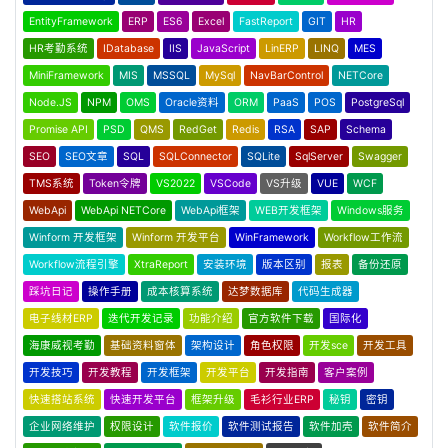
EntityFramework
ERP
ES6
Excel
FastReport
GIT
HR
HR考勤系统
IDatabase
IIS
JavaScript
LinERP
LINQ
MES
MiniFramework
MIS
MSSQL
MySql
NavBarControl
NETCore
Node.JS
NPM
OMS
Oracle资料
ORM
PaaS
POS
PostgreSql
Promise API
PSD
QMS
RedGet
Redis
RSA
SAP
Schema
SEO
SEO文章
SQL
SQLConnector
SQLite
SqlServer
Swagger
TMS系统
Token令牌
VS2022
VSCode
VS升级
VUE
WCF
WebApi
WebApi NETCore
WebApi框架
WEB开发框架
Windows服务
Winform 开发框架
Winform 开发平台
WinFramework
Workflow工作流
Workflow流程引擎
XtraReport
安装环境
版本区别
报表
备份还原
踩坑日记
操作手册
成本核算系统
达梦数据库
代码生成器
电子线材ERP
迭代开发记录
功能介绍
官方软件下载
国际化
海康威视考勤
基础资料窗体
架构设计
角色权限
开发sce
开发工具
开发技巧
开发教程
开发框架
开发平台
开发指南
客户案例
快速搭站系统
快速开发平台
框架升级
毛衫行业ERP
秘钥
密钥
企业网络维护
权限设计
软件报价
软件测试报告
软件加壳
软件简介