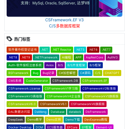
CSFramework.EF V3
C/S
多数据库框架
热门标签
软件著作权登记证书
.NET
.NET Reactor
.NET5
.NET6
.NET7
.NET8
.NET9
.NETFramework
AI编程
APP
AspNetCore
AuthV3
Auth-软件授权注册系统
Axios
B/S
B/S开发框架
B/S框架
BSFramework
Bug
Bug记录
C#加密解密
C#源码
C/S
CHATGPT
CMS系统
CodeGenerator
CSFramework.DB
CSFramework.EF
CSFramework.License
CSFrameworkV1学习版
CSFrameworkV2标准版
CSFrameworkV3高级版
CSFrameworkV4企业版
CSFrameworkV5旗舰版
CSFrameworkV6.0
CSFrameworkV6.1
CSFrameworkV6旗舰版
DAL数据访问层
DaMeng
Database
datalock
DbFramework
DeepSeek
Demo教学
Demo实例
Demo下载
DevExpress教程
Docker Desktop
DOM
ECS服务器
EFCore
EF框架
Element-UI