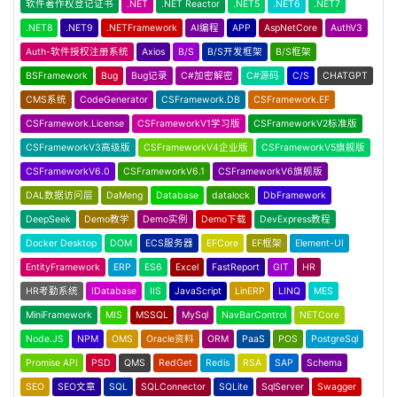
软件著作权登记证书
.NET
.NET Reactor
.NET5
.NET6
.NET7
.NET8
.NET9
.NETFramework
AI编程
APP
AspNetCore
AuthV3
Auth-软件授权注册系统
Axios
B/S
B/S开发框架
B/S框架
BSFramework
Bug
Bug记录
C#加密解密
C#源码
C/S
CHATGPT
CMS系统
CodeGenerator
CSFramework.DB
CSFramework.EF
CSFramework.License
CSFrameworkV1学习版
CSFrameworkV2标准版
CSFrameworkV3高级版
CSFrameworkV4企业版
CSFrameworkV5旗舰版
CSFrameworkV6.0
CSFrameworkV6.1
CSFrameworkV6旗舰版
DAL数据访问层
DaMeng
Database
datalock
DbFramework
DeepSeek
Demo教学
Demo实例
Demo下载
DevExpress教程
Docker Desktop
DOM
ECS服务器
EFCore
EF框架
Element-UI
EntityFramework
ERP
ES6
Excel
FastReport
GIT
HR
HR考勤系统
IDatabase
IIS
JavaScript
LinERP
LINQ
MES
MiniFramework
MIS
MSSQL
MySql
NavBarControl
NETCore
Node.JS
NPM
OMS
Oracle资料
ORM
PaaS
POS
PostgreSql
Promise API
PSD
QMS
RedGet
Redis
RSA
SAP
Schema
SEO
SEO文章
SQL
SQLConnector
SQLite
SqlServer
Swagger