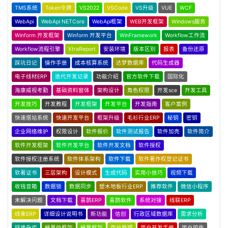
TMS系统
Token令牌
VS2022
VSCode
VS升级
VUE
WCF
WebApi
WebApi NETCore
WebApi框架
WEB开发框架
Windows服务
Winform 开发框架
Winform 开发平台
WinFramework
Workflow工作流
Workflow流程引擎
XtraReport
安装环境
版本区别
报表
备份还原
踩坑日记
操作手册
成本核算系统
达梦数据库
代码生成器
电子线材ERP
迭代开发记录
功能介绍
官方软件下载
国际化
海康威视考勤
基础资料窗体
架构设计
角色权限
开发sce
开发工具
开发技巧
开发教程
开发框架
开发平台
开发指南
客户案例
快速搭站系统
快速开发平台
框架升级
毛衫行业ERP
秘钥
密钥
企业网络维护
权限设计
软件报价
软件测试报告
软件加壳
软件简介
软件开发框架
软件开发平台
软件开发文档
软件授权
软件授权注册系统
软件体系架构
软件下载
软件著作权登记证书
软著证书
三层架构
设计模式
生成代码
实用小技巧
视频下载
收钱音箱
数据锁
数据同步
塑木地板行业ERP
推荐软件
微信小程序
未解决问题
文档下载
喜鹊ERP
喜鹊软件
系统对接
线联ERP
线束ERP
详细设计说明书
新功能
信创
行政区域数据库
需求分析
疑难杂症
蝇量级框架
蝇量框架
用户管理
用户开发手册
用户控件