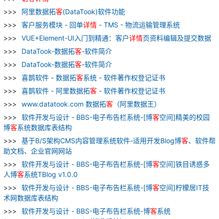
阿里数据拓
客
(DataTook)软件功能
客户服务模块 - 回单
详情
- TMS - 物流运输管理系统
VUE+Element-UI入门到精通：客户
详情
页资料编辑及提交数据
DataTook-数据拓
客
-软件简介
DataTook-数据拓
客
-软件简介
喜鹊软件 - 数据拓
客
系统 - 软件著作权登记证书
喜鹊软件 - 阿里数据拓
客
- 软件著作权登记证书
www.datatook.com 数据拓
客
（阿里数据王）
软件开发与设计 - BBS-电子布告栏系统-[博
客
空间]精美的校园
博
客
系统数据库表结构
基于B/S架构CMS内容管理系统软件-适用开发Blog博
客
、软件帮
助文档、企业官网网站
软件开发与设计 - BBS-电子布告栏系统-[博
客
空间]铁目诱惑多
人博
客
系统TBlog v1.0.0
软件开发与设计 - BBS-电子布告栏系统-[博
客
空间]柠檬居IT技
术网数据库表结构
软件开发与设计 - BBS-电子布告栏系统-博
客
系统