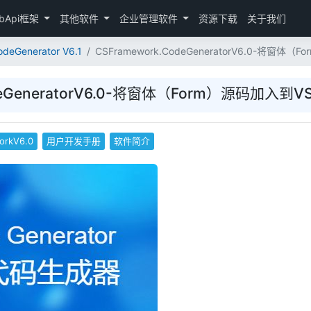
bApi框架
其他软件
企业管理软件
资源下载
关于我们
Generator V6.1
CSFramework.CodeGeneratorV6.0-将窗
odeGeneratorV6.0-将窗体（Form）源码加入
orkV6.0
用户开发手册
软件简介