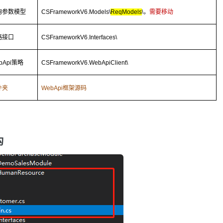
询参数模型
CSFrameworkV6.Models\
ReqModels
\
，
需要移动
略接口
CSFrameworkV6.Interfaces\
bApi
策略
CSFrameworkV6.WebApiClient\
件夹
WebApi
框架源码
构