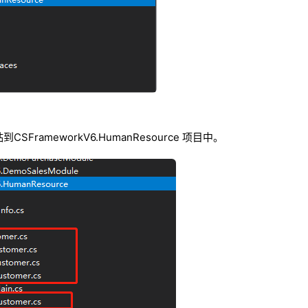
FrameworkV6.HumanResource 项目中。