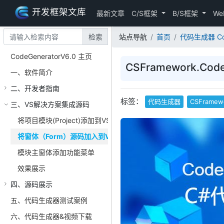
开发框架文库
最新文章
C/S框架
B/S框架
We
检索
站点导航
首页
代码生成器 Code
CodeGeneratorV6.0 主页
CSFramework.C
一、软件简介
二、开发者指南
标签：
代码生成器
CSFramew
三、VS解决方案集成源码
将项目模块(Project)添加到VS解决方案
将窗体（Form）源码加入到VS解决方案
模块主窗体添加功能菜单
效果展示
四、源码展示
五、代码生成器测试案例
六、代码生成器&视频下载