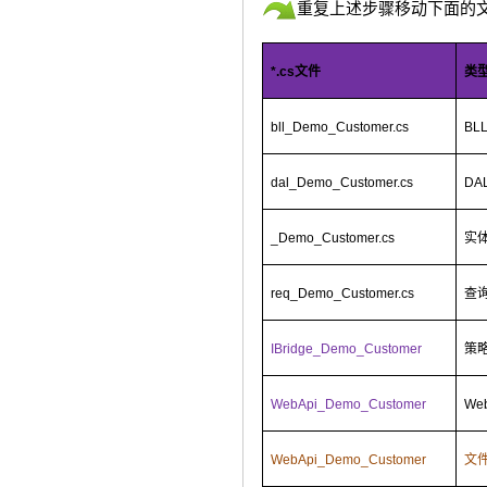
重复上述步骤移动下面的文
*.cs
文件
类
bll_Demo_Customer.cs
BL
dal_Demo_Customer.cs
DA
_Demo_Customer.cs
实
req_Demo_Customer.cs
查
IBridge_Demo_Customer
策
WebApi_Demo_Customer
We
WebApi_Demo_Customer
文