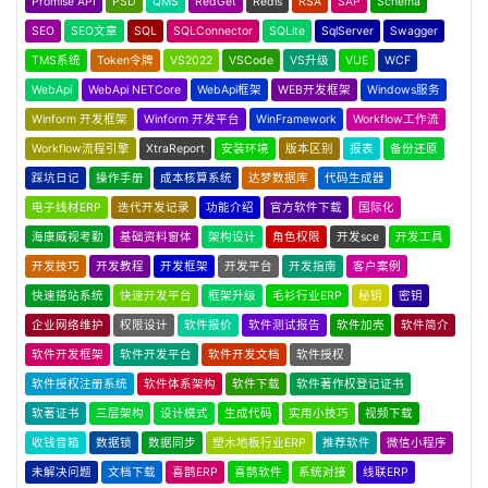
Promise API
PSD
QMS
RedGet
Redis
RSA
SAP
Schema
SEO
SEO文章
SQL
SQLConnector
SQLite
SqlServer
Swagger
TMS系统
Token令牌
VS2022
VSCode
VS升级
VUE
WCF
WebApi
WebApi NETCore
WebApi框架
WEB开发框架
Windows服务
Winform 开发框架
Winform 开发平台
WinFramework
Workflow工作流
Workflow流程引擎
XtraReport
安装环境
版本区别
报表
备份还原
踩坑日记
操作手册
成本核算系统
达梦数据库
代码生成器
电子线材ERP
迭代开发记录
功能介绍
官方软件下载
国际化
海康威视考勤
基础资料窗体
架构设计
角色权限
开发sce
开发工具
开发技巧
开发教程
开发框架
开发平台
开发指南
客户案例
快速搭站系统
快速开发平台
框架升级
毛衫行业ERP
秘钥
密钥
企业网络维护
权限设计
软件报价
软件测试报告
软件加壳
软件简介
软件开发框架
软件开发平台
软件开发文档
软件授权
软件授权注册系统
软件体系架构
软件下载
软件著作权登记证书
软著证书
三层架构
设计模式
生成代码
实用小技巧
视频下载
收钱音箱
数据锁
数据同步
塑木地板行业ERP
推荐软件
微信小程序
未解决问题
文档下载
喜鹊ERP
喜鹊软件
系统对接
线联ERP