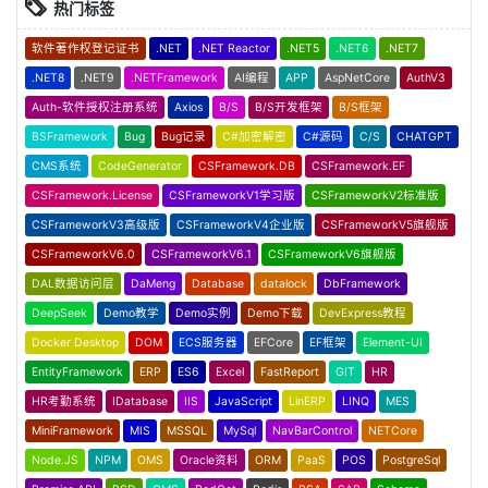
热门标签
软件著作权登记证书
.NET
.NET Reactor
.NET5
.NET6
.NET7
.NET8
.NET9
.NETFramework
AI编程
APP
AspNetCore
AuthV3
Auth-软件授权注册系统
Axios
B/S
B/S开发框架
B/S框架
BSFramework
Bug
Bug记录
C#加密解密
C#源码
C/S
CHATGPT
CMS系统
CodeGenerator
CSFramework.DB
CSFramework.EF
CSFramework.License
CSFrameworkV1学习版
CSFrameworkV2标准版
CSFrameworkV3高级版
CSFrameworkV4企业版
CSFrameworkV5旗舰版
CSFrameworkV6.0
CSFrameworkV6.1
CSFrameworkV6旗舰版
DAL数据访问层
DaMeng
Database
datalock
DbFramework
DeepSeek
Demo教学
Demo实例
Demo下载
DevExpress教程
Docker Desktop
DOM
ECS服务器
EFCore
EF框架
Element-UI
EntityFramework
ERP
ES6
Excel
FastReport
GIT
HR
HR考勤系统
IDatabase
IIS
JavaScript
LinERP
LINQ
MES
MiniFramework
MIS
MSSQL
MySql
NavBarControl
NETCore
Node.JS
NPM
OMS
Oracle资料
ORM
PaaS
POS
PostgreSql