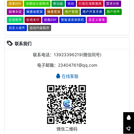
线束ERP
详细设计说明书
新功能
信创
行政区域数据库
需求分析
疑难杂症
蝇量级框架
蝇量框架
用户管理
用户开发手册
用户控件
在线软件
在线支付
纸箱ERP
智能语音收款机
自定义窗体
自定义组件
自动升级程序
联系我们
联系电话：13923396219(微信同号)
电子邮箱：23404761@qq.com
在线客服
微信二维码