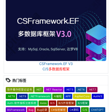
CSFramework.EF V3
C/S
多数据库框架
热门标签
软件著作权登记证书
.NET
.NET Reactor
.NET5
.NET6
.NET7
.NET8
.NET9
.NETFramework
AI编程
APP
AspNetCore
AuthV3
Auth-软件授权注册系统
Axios
B/S
B/S开发框架
B/S框架
BSFramework
Bug
Bug记录
C#加密解密
C#源码
C/S
CHATGPT