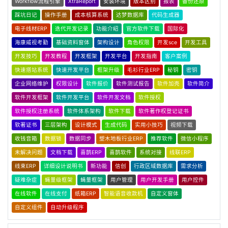
Workflow流程引擎
XtraReport
安装环境
版本区别
报表
备份还原
踩坑日记
操作手册
成本核算系统
达梦数据库
代码生成器
电子线材ERP
迭代开发记录
功能介绍
官方软件下载
国际化
海康威视考勤
基础资料窗体
架构设计
角色权限
开发sce
开发工具
开发技巧
开发教程
开发框架
开发平台
开发指南
客户案例
快速搭站系统
快速开发平台
框架升级
毛衫行业ERP
秘钥
密钥
企业网络维护
权限设计
软件报价
软件测试报告
软件加壳
软件简介
软件开发框架
软件开发平台
软件开发文档
软件授权
软件授权注册系统
软件体系架构
软件下载
软件著作权登记证书
软著证书
三层架构
设计模式
生成代码
实用小技巧
视频下载
收钱音箱
数据锁
数据同步
塑木地板行业ERP
推荐软件
微信小程序
未解决问题
文档下载
喜鹊ERP
喜鹊软件
系统对接
线联ERP
线束ERP
详细设计说明书
新功能
信创
行政区域数据库
需求分析
疑难杂症
蝇量级框架
蝇量框架
用户管理
用户开发手册
用户控件
在线软件
在线支付
纸箱ERP
智能语音收款机
自定义窗体
自定义组件
自动升级程序