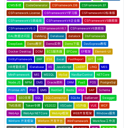
CMS系统
CodeGenerator
CSFramework.DB
CSFramework.EF
CSFramework.License
CSFrameworkV1学习版
CSFrameworkV2标准版
CSFrameworkV3高级版
CSFrameworkV4企业版
CSFrameworkV5旗舰版
CSFrameworkV6.0
CSFrameworkV6.1
CSFrameworkV6旗舰版
DAL数据访问层
DaMeng
Database
datalock
DbFramework
DeepSeek
Demo教学
Demo实例
Demo下载
DevExpress教程
Docker Desktop
DOM
ECS服务器
EFCore
EF框架
Element-UI
EntityFramework
ERP
ES6
Excel
FastReport
GIT
HR
HR考勤系统
IDatabase
IIS
JavaScript
LinERP
LINQ
MES
MiniFramework
MIS
MSSQL
MySql
NavBarControl
NETCore
Node.JS
NPM
OMS
Oracle资料
ORM
PaaS
POS
PostgreSql
Promise API
PSD
QMS
RedGet
Redis
RSA
SAP
Schema
SEO
SEO文章
SQL
SQLConnector
SQLite
SqlServer
Swagger
TMS系统
Token令牌
VS2022
VSCode
VS升级
VUE
WCF
WebApi
WebApi NETCore
WebApi框架
WEB开发框架
Windows服务
Winform 开发框架
Winform 开发平台
WinFramework
Workflow工作流