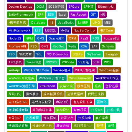
Docker Desktop
DOM
ECS服务器
EFCore
EF框架
Element-UI
EntityFramework
ERP
ES6
Excel
FastReport
GIT
HR
HR考勤系统
IDatabase
IIS
JavaScript
LinERP
LINQ
MES
MiniFramework
MIS
MSSQL
MySql
NavBarControl
NETCore
Node.JS
NPM
OMS
Oracle资料
ORM
PaaS
POS
PostgreSql
Promise API
PSD
QMS
RedGet
Redis
RSA
SAP
Schema
SEO
SEO文章
SQL
SQLConnector
SQLite
SqlServer
Swagger
TMS系统
Token令牌
VS2022
VSCode
VS升级
VUE
WCF
WebApi
WebApi NETCore
WebApi框架
WEB开发框架
Windows服务
Winform 开发框架
Winform 开发平台
WinFramework
Workflow工作流
Workflow流程引擎
XtraReport
安装环境
版本区别
报表
备份还原
踩坑日记
操作手册
成本核算系统
达梦数据库
代码生成器
电子线材ERP
迭代开发记录
功能介绍
官方软件下载
国际化
海康威视考勤
基础资料窗体
架构设计
角色权限
开发sce
开发工具
开发技巧
开发教程
开发框架
开发平台
开发指南
客户案例
快速搭站系统
快速开发平台
框架升级
毛衫行业ERP
秘钥
密钥