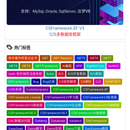
CSFramework.EF V3
C/S
多数据库框架
热门标签
软件著作权登记证书
.NET
.NET Reactor
.NET5
.NET6
.NET7
.NET8
.NET9
.NETFramework
AI编程
APP
AspNetCore
AuthV3
Auth-软件授权注册系统
Axios
B/S
B/S开发框架
B/S框架
BSFramework
Bug
Bug记录
C#加密解密
C#源码
C/S
CHATGPT
CMS系统
CodeGenerator
CSFramework.DB
CSFramework.EF
CSFramework.License
CSFrameworkV1学习版
CSFrameworkV2标准版
CSFrameworkV3高级版
CSFrameworkV4企业版
CSFrameworkV5旗舰版
CSFrameworkV6.0
CSFrameworkV6.1
CSFrameworkV6旗舰版
DAL数据访问层
DaMeng
Database
datalock
DbFramework
DeepSeek
Demo教学
Demo实例
Demo下载
DevExpress教程