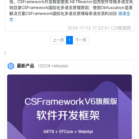
效，CSFramework开发框架使用.NETReactor加壳软件导致多语言失
效目录CSFramework国际化多语言原理原因：使用Obfuscation混淆
解决方案CSFramework国际化多语言原理每条语言资料对应
阅读全
文
2024-11-13 17:22:51
C/S框架网
上一页
1
下一页
;
最新产品
(2024-release)