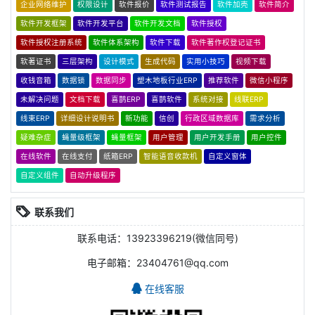
企业网络维护
权限设计
软件报价
软件测试报告
软件加壳
软件简介
软件开发框架
软件开发平台
软件开发文档
软件授权
软件授权注册系统
软件体系架构
软件下载
软件著作权登记证书
软著证书
三层架构
设计模式
生成代码
实用小技巧
视频下载
收钱音箱
数据锁
数据同步
塑木地板行业ERP
推荐软件
微信小程序
未解决问题
文档下载
喜鹊ERP
喜鹊软件
系统对接
线联ERP
线束ERP
详细设计说明书
新功能
信创
行政区域数据库
需求分析
疑难杂症
蝇量级框架
蝇量框架
用户管理
用户开发手册
用户控件
在线软件
在线支付
纸箱ERP
智能语音收款机
自定义窗体
自定义组件
自动升级程序
联系我们
联系电话：13923396219(微信同号)
电子邮箱：23404761@qq.com
在线客服