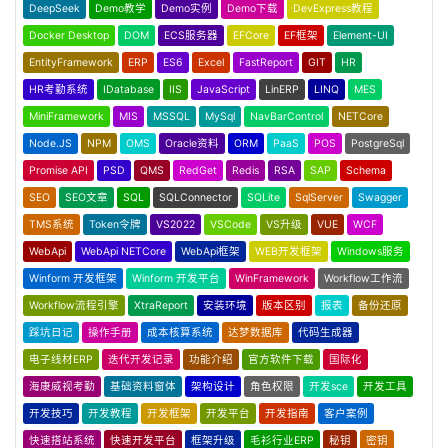
DeepSeek
Demo教学
Demo实例
Demo下载
DevExpress教程
Docker Desktop
DOM
ECS服务器
EFCore
EF框架
Element-UI
EntityFramework
ERP
ES6
Excel
FastReport
GIT
HR
HR考勤系统
IDatabase
IIS
JavaScript
LinERP
LINQ
MES
MiniFramework
MIS
MSSQL
MySql
NavBarControl
NETCore
Node.JS
NPM
OMS
Oracle资料
ORM
PaaS
POS
PostgreSql
Promise API
PSD
QMS
RedGet
Redis
RSA
SAP
Schema
SEO
SEO文章
SQL
SQLConnector
SQLite
SqlServer
Swagger
TMS系统
Token令牌
VS2022
VSCode
VS升级
VUE
WCF
WebApi
WebApi NETCore
WebApi框架
WEB开发框架
Windows服务
Winform 开发框架
Winform 开发平台
WinFramework
Workflow工作流
Workflow流程引擎
XtraReport
安装环境
版本区别
报表
备份还原
踩坑日记
操作手册
成本核算系统
达梦数据库
代码生成器
电子线材ERP
迭代开发记录
功能介绍
官方软件下载
国际化
海康威视考勤
基础资料窗体
架构设计
角色权限
开发sce
开发工具
开发技巧
开发教程
开发框架
开发平台
开发指南
客户案例
快速搭站系统
快速开发平台
框架升级
毛衫行业ERP
秘钥
密钥