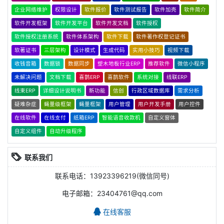
企业网络维护
权限设计
软件报价
软件测试报告
软件加壳
软件简介
软件开发框架
软件开发平台
软件开发文档
软件授权
软件授权注册系统
软件体系架构
软件下载
软件著作权登记证书
软著证书
三层架构
设计模式
生成代码
实用小技巧
视频下载
收钱音箱
数据锁
数据同步
塑木地板行业ERP
推荐软件
微信小程序
未解决问题
文档下载
喜鹊ERP
喜鹊软件
系统对接
线联ERP
线束ERP
详细设计说明书
新功能
信创
行政区域数据库
需求分析
疑难杂症
蝇量级框架
蝇量框架
用户管理
用户开发手册
用户控件
在线软件
在线支付
纸箱ERP
智能语音收款机
自定义窗体
自定义组件
自动升级程序
联系我们
联系电话：13923396219(微信同号)
电子邮箱：23404761@qq.com
在线客服