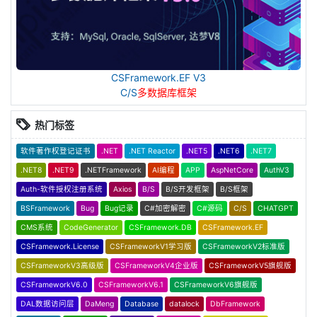
CSFramework.EF V3
C/S
多数据库框架
热门标签
软件著作权登记证书
.NET
.NET Reactor
.NET5
.NET6
.NET7
.NET8
.NET9
.NETFramework
AI编程
APP
AspNetCore
AuthV3
Auth-软件授权注册系统
Axios
B/S
B/S开发框架
B/S框架
BSFramework
Bug
Bug记录
C#加密解密
C#源码
C/S
CHATGPT
CMS系统
CodeGenerator
CSFramework.DB
CSFramework.EF
CSFramework.License
CSFrameworkV1学习版
CSFrameworkV2标准版
CSFrameworkV3高级版
CSFrameworkV4企业版
CSFrameworkV5旗舰版
CSFrameworkV6.0
CSFrameworkV6.1
CSFrameworkV6旗舰版
DAL数据访问层
DaMeng
Database
datalock
DbFramework